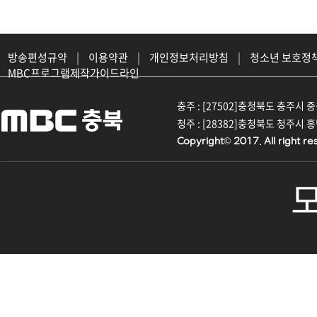
방송편성규약
|
이용약관
|
개인정보처리방침
|
청소년 보호정
MBC프로그램제작가이드라인
충주 : [27502]충청북도 충주시 중원대
청주 : [28382]충청북도 청주시 흥덕구
Copyright© 2017. All right re