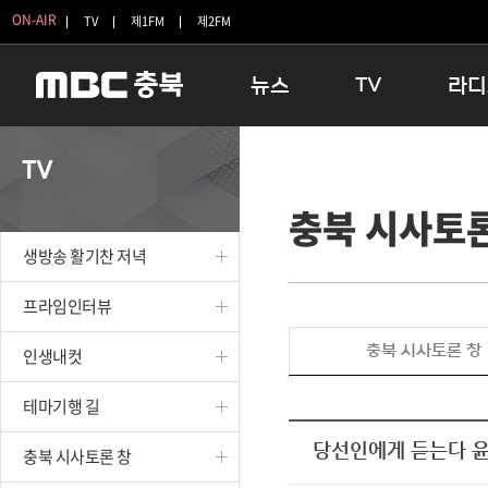
ON-AIR
TV
제1FM
제2FM
뉴스
TV
라디
충청북도
생방송 활기찬 저녁
11:05 
TV
충청북도 교육청
프라임인터뷰
12:00
충북 시사토론
청주
인생내컷
16:00 
충주
테마기행 길
우리 고향
생방송 활기찬 저녁
괴산
충북 시사토론 창
우리 고향
단양
전국시대
라디오특
프라임인터뷰
보은
시청자 FLEX
충북 시사토론 창
인생내컷
영동
특집프로그램
옥천
TV 속 정보
테마기행 길
음성
종영프로그램
제천
당선인에게 듣는다 
충북 시사토론 창
증평