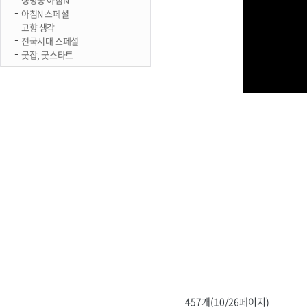
아침N 스페셜
고향 생각
전국시대 스페셜
굿잡, 굿스타트
457개(10/26페이지)