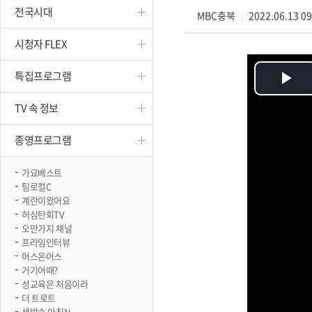
전국시대
진천
MBC충북
2022.06.13 0
|
시청자 FLEX
특집프로그램
Pl
TV 속 정보
Vi
종영프로그램
가요베스트
팀로컬C
계란이왔어요
허심탄회TV
오만가지 채널
프라임인터뷰
어스온어스
거기어때?
성교육은 처음이라
더 트로트
생방송 아침N