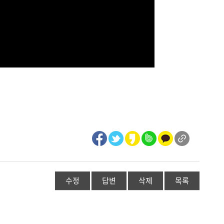
수정
답변
삭제
목록