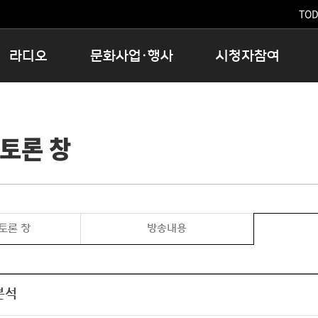
TODA
라디오
문화사업·행사
시청자참여
저녁
11:05 시사ON
문화행사
공지사항
12:00 정오의 희망곡
모아바유
시청자의견
토론 창
16:00 완벽한 하루
MBC 노래교실
시청자위원회
우리 고향, 부탁해!
해외문화탐방
고충처리인
창
우리 고향, 안녕하십니까?
닥터공감
클린센터
라디오특집 다시듣기
대관안내
시청자불만처리위원회
충청북도 음식문화페스타
토론 창
방송내용
청원생명쌀 대청호마라톤
로컬인사이트스쿨
로컬 콘텐츠 Hub
분석
문화행사 아카이빙