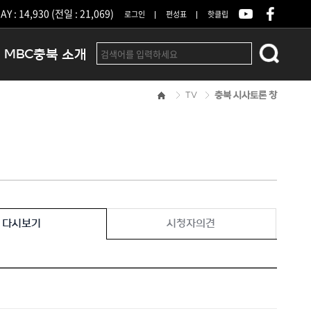
Y : 14,930 (전일 : 21,069)
로그인
편성표
핫클립
MBC충북 소개
TV
충북 시사토론 창
인사말
연혁
조직 및 업무안내
방송권역
광고안내
아나운서
오시는길
다시보기
시청자의견
결산공고