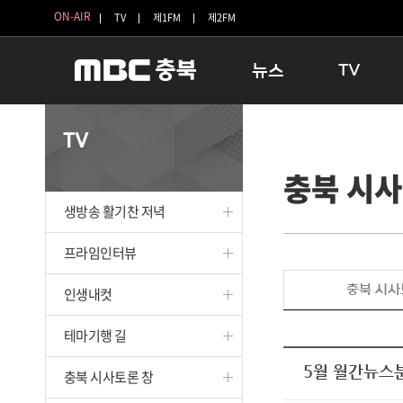
ON-AIR
TV
제1FM
제2FM
뉴스
TV
충청북도
생방송 활기찬 
TV
충청북도 교육청
프라임인터뷰
충북 시사
청주
인생내컷
충주
테마기행 길
생방송 활기찬 저녁
괴산
충북 시사토론 
단양
전국시대
프라임인터뷰
보은
시청자 FLEX
충북 시사
인생내컷
영동
특집프로그램
옥천
TV 속 정보
테마기행 길
음성
종영프로그램
제천
5월 월간뉴스
충북 시사토론 창
증평