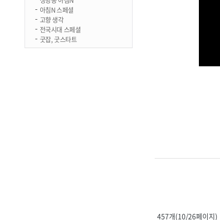
아침N 스페셜
고향 생각
전국시대 스페셜
굿잡, 굿스타트
457개(10/26페이지)