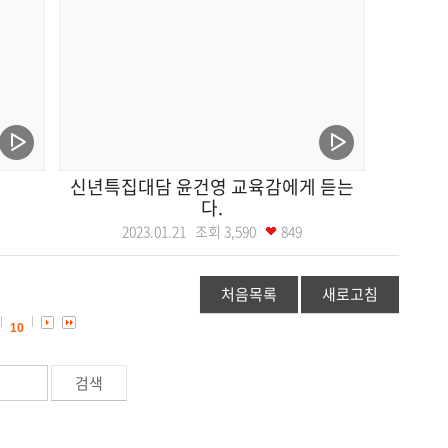
신년특집대담 윤건영 교육감에게 듣는
다.
2023.01.21 조회
3,590
849
처음목록
새로고침
10