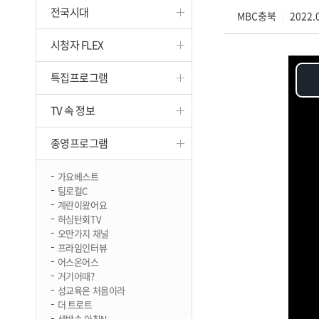
전국시대
진천
MBC충북
2022.0
|
시청자 FLEX
특집프로그램
TV 속 정보
종영프로그램
가요베스트
팀로컬C
계란이왔어요
허심탄회TV
오만가지 채널
프라임인터뷰
어스온어스
거기어때?
성교육은 처음이라
더 트로트
생방송 아침N