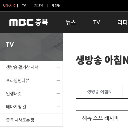
ON-AIR
TV
제1FM
제2FM
뉴스
TV
라디
충청북도
생방송 활기찬 저녁
11:05 
TV
충청북도 교육청
프라임인터뷰
12:00
생방송 아침
청주
인생내컷
16:00 
충주
테마기행 길
우리 고향
생방송 활기찬 저녁
괴산
충북 시사토론 창
우리 고향
단양
전국시대
라디오특
프라임인터뷰
보은
시청자 FLEX
생방송 아침N
인생내컷
영동
특집프로그램
옥천
TV 속 정보
테마기행 길
음성
종영프로그램
제천
해독 스프 레시피
충북 시사토론 창
증평