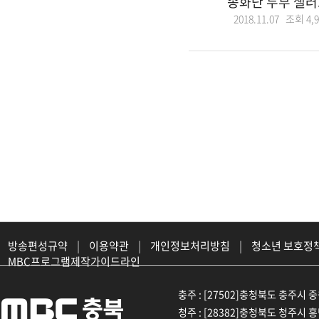
송화단 두부 샐러
2018.11.07 조회
4,
방송편성규약
|
이용약관
|
개인정보처리방침
|
청소년 보호정
MBC프로그램제작가이드라인
충주 : [27502]충청북도 충주시 중원대
청주 : [28382]충청북도 청주시 흥덕구