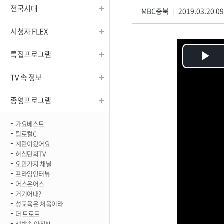
전국시대
진천
MBC충북
2019.03.20 0
|
시청자 FLEX
특집프로그램
Pl
TV 속 정보
Vi
종영프로그램
가요베스트
팀로컬C
계란이왔어요
허심탄회TV
오만가지 채널
프라임인터뷰
어스온어스
거기어때?
성교육은 처음이라
더 트로트
생방송 아침N