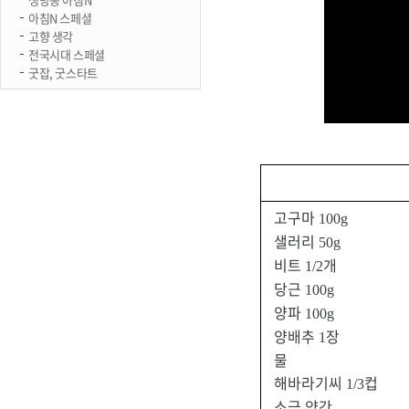
아침N 스페셜
고향 생각
전국시대 스페셜
굿잡, 굿스타트
고구마
100g
샐러리
50g
비트
개
1/2
당근
100g
양파
100g
양배추
장
1
물
해바라기씨
컵
1/3
소금 약간