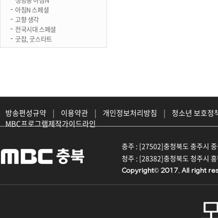
아침N 스페셜
고향 생각
전국시대 스페셜
굿잡, 굿스타트
방송편성규약
|
이용약관
|
개인정보처리방침
|
청소년 보호정
MBC프로그램제작가이드라인
충주 : [27502]충청북도 충주시 중원대
청주 : [28382]충청북도 청주시 흥덕구
Copyright© 2017. All right re