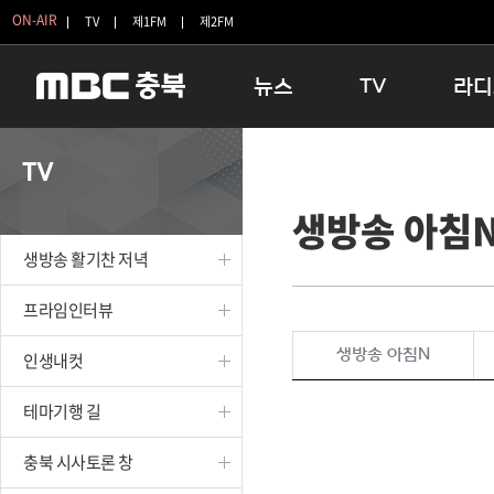
ON-AIR
TV
제1FM
제2FM
뉴스
TV
라디
충청북도
생방송 활기찬 저녁
11:05 
TV
충청북도 교육청
프라임인터뷰
12:00
생방송 아침
청주
인생내컷
16:00 
충주
테마기행 길
우리 고향
생방송 활기찬 저녁
괴산
충북 시사토론 창
우리 고향
단양
전국시대
라디오특
프라임인터뷰
보은
시청자 FLEX
생방송 아침N
인생내컷
영동
특집프로그램
옥천
TV 속 정보
테마기행 길
음성
종영프로그램
제천
충북 시사토론 창
증평