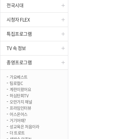
전국시대
진천
시청자 FLEX
특집프로그램
TV 속 정보
종영프로그램
가요베스트
팀로컬C
계란이왔어요
허심탄회TV
오만가지 채널
프라임인터뷰
어스온어스
거기어때?
성교육은 처음이라
더 트로트
생방송 아침N