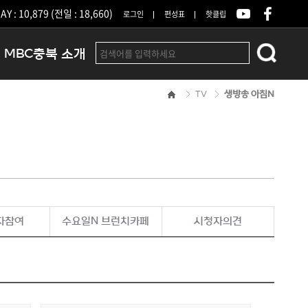
Y : 10,879 (전일 : 18,660)
로그인
편성표
핫클립
MBC충북 소개
TV
생방송 아침N
인사말
연혁
조직 및 업무안내
방송권역
광고안내
아나운서
오시는길
자참여
수요일N 브런치카페
시청자의견
결산공고