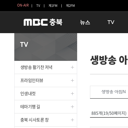
ON-AIR
TV
제1FM
제2FM
뉴스
TV
충청북도
생방송 활기찬 
TV
충청북도 교육청
프라임인터뷰
생방송 
청주
인생내컷
충주
테마기행 길
생방송 활기찬 저녁
괴산
충북 시사토론 
단양
전국시대
프라임인터뷰
보은
시청자 FLEX
생방송 아침N
인생내컷
영동
특집프로그램
옥천
TV 속 정보
테마기행 길
음성
종영프로그램
885개(19/50페이지)
제천
충북 시사토론 창
증평