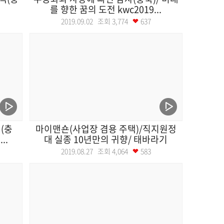
를 향한 꿈의 도전 kwc2019...
2019.09.02 조회
3,774
637
(충
마이맨숀(사업장 겸용 주택)/직지원정
..
대 실종 10년만의 귀향/ 태바라기
2019.08.27 조회
4,064
583