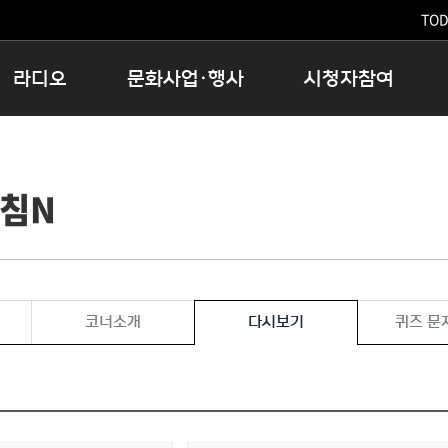
TODA
라디오
문화사업·행사
시청자참여
저녁
11:05 시사ON
문화행사
공지사항
12:00 정오의 희망곡
모아바유
시청자의견
아침N
16:00 완벽한 하루
MBC 노래교실
시청자위원회
우리 고향, 부탁해!
해외문화탐방
고충처리인
창
우리 고향, 안녕하십니까?
닥터공감
클린센터
라디오특집 다시듣기
대관안내
시청자불만처리위원회
충청북도 음식문화페스타
코너소개
다시보기
퀴즈 문
청원생명쌀 대청호마라톤
로컬인사이트스쿨
로컬 콘텐츠 Hub
문화행사 아카이빙