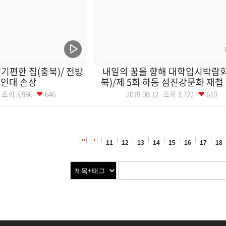
기편한 집(충북)/ 전방
내일의 꿈을 향해 대학입시박람회
인대 손상
북)/제 5회 하동 섬진강문화 재첩 축
13 조회
3,986
646
2019.08.12 조회
3,722
610
11
12
13
14
15
16
17
18