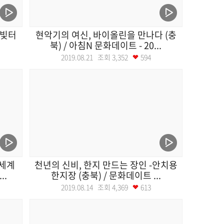
 빛터
현악기의 여신, 바이올린을 만나다 (충
북) / 아침N 문화데이트 - 20...
2019.08.21 조회
3,352
594
!세계
천년의 신비, 한지 만드는 장인 -안치용
..
한지장 (충북) / 문화데이트 ...
2019.08.14 조회
4,369
613