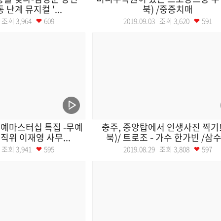
동 난계 뮤지컬 '...
북) /중증치매
04 조회
3,964
609
2019.09.03 조회
3,620
591
무예마스터십 특집 -무예
충주, 중앙탑에서 인생사진 찍기!
조직위 이재영 사무...
북)/ 트로조 – 가수 한가빈 /삼수.
30 조회
3,941
595
2019.08.29 조회
3,808
597