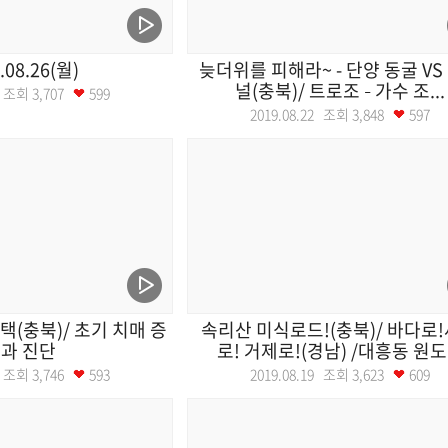
.08.26(월)
늦더위를 피해라~ - 단양 동굴 VS
널(충북)/ 트로조 – 가수 조...
26 조회
3,707
599
2019.08.22 조회
3,848
597
택(충북)/ 초기 치매 증
속리산 미식로드!(충북)/ 바다로
과 진단
로! 거제로!(경남) /대흥동 원도.
20 조회
3,746
593
2019.08.19 조회
3,623
609