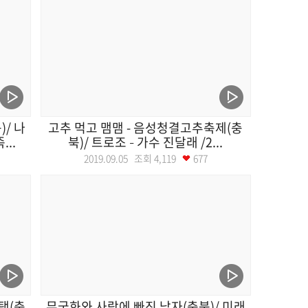
/ 나
고추 먹고 맴맴 - 음성청결고추축제(충
..
북)/ 트로조 – 가수 진달래 /2...
2019.09.05 조회
4,119
677
택(충
무궁화와 사랑에 빠진 남자(충북)/ 미래