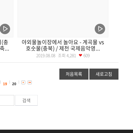
(충
야외물놀이장에서 놀아요 - 계곡물 vs
...
호숫물(충북) / 제천 국제음악영...
2019.08.08 조회
4,281
609
처음목록
새로고침
19
20