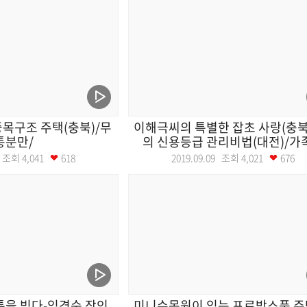
목구조 주택(충북)/무
이해극씨의 특별한 잡초 사랑(충북)
통분만/
의 신용등급 관리비법(대전)/가족.
10 조회
4,041
618
2019.09.09 조회
4,021
676
통을 빚다-임경순 장인
미니수목원이 있는 프로방스풍 주