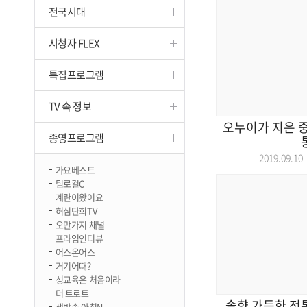
전국시대
진천
시청자 FLEX
특집프로그램
TV 속 정보
오누이가 지은 중
종영프로그램
2019.09.
가요베스트
팀로컬C
계란이왔어요
허심탄회TV
오만가지 채널
프라임인터뷰
어스온어스
거기어때?
성교육은 처음이라
더 트로트
솔향 가득한 전
생방송 아침N