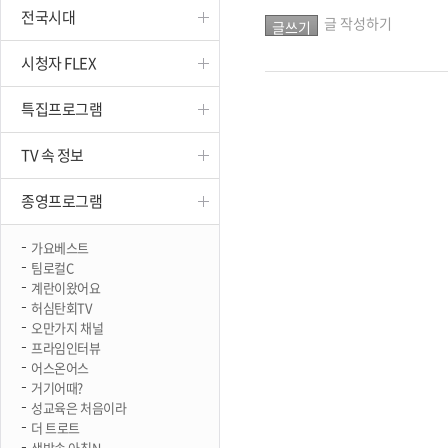
전국시대
진천
글 작성하기
시청자 FLEX
특집프로그램
TV 속 정보
종영프로그램
가요베스트
팀로컬C
계란이왔어요
허심탄회TV
오만가지 채널
프라임인터뷰
어스온어스
거기어때?
성교육은 처음이라
더 트로트
생방송 아침N