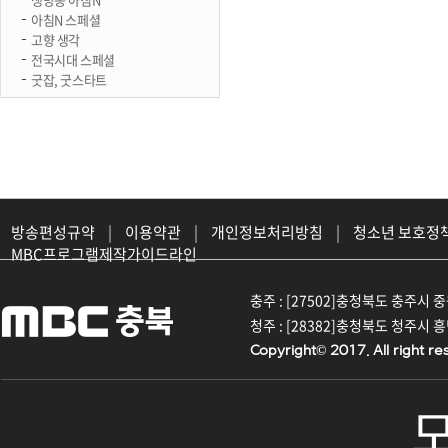
아침N 스페셜
고향 생각
전국시대 스페셜
굿잡, 굿스타트
방송편성규약
|
이용약관
|
개인정보처리방침
|
청소년 보호정
MBC프로그램제작가이드라인
충주 : [27502]충청북도 충주시 중원대
청주 : [28382]충청북도 청주시 흥덕구
Copyright© 2017. All right re