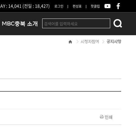
Y : 14,041 (전일 : 18,427)
로그인
편성표
핫클립
MBC충북 소개
시청자참여
공지사항
인사말
연혁
조직 및 업무안내
방송권역
광고안내
아나운서
오시는길
결산공고
인쇄