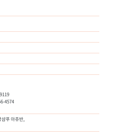
119
-4574
방샴푸 아쥬반,