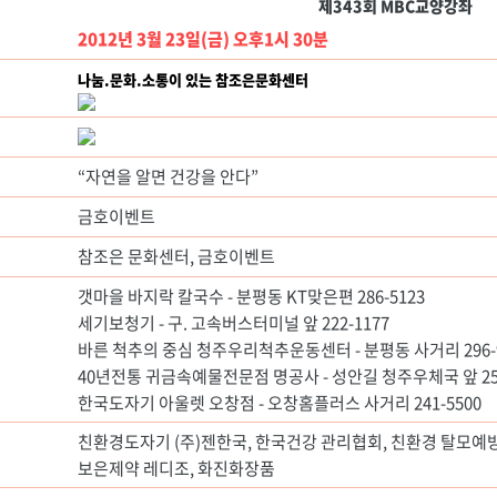
제343회 MBC교양강좌
2012년 3월 23일(금) 오후1시 30분
나눔.문화.소통이 있는 참조은문화센터
“자연을 알면 건강을 안다”
금호이벤트
참조은 문화센터, 금호이벤트
갯마을 바지락 칼국수 - 분평동 KT맞은편 286-5123
세기보청기 - 구. 고속버스터미널 앞 222-1177
바른 척추의 중심 청주우리척추운동센터 - 분평동 사거리 296-9
40년전통 귀금속예물전문점 명공사 - 성안길 청주우체국 앞 256
한국도자기 아울렛 오창점 - 오창홈플러스 사거리 241-5500
친환경도자기 (주)젠한국, 한국건강 관리협회, 친환경 탈모예
보은제약 레디조, 화진화장품