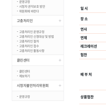
운영규정
진천
시청자 권익보호 방안
일 시
위원회에 바란다
장 소
고충처리인
연사
고충처리인 운영규정
고충처리인 신청대상 및 방법
연제
고충처리인 절차
고충처리인 접수
레크레이션
고충처리인 활동사항
협찬
클린센터
클린센터
배 부 처
제보하기
시청자불만처리위원회
운영규정
상품협찬