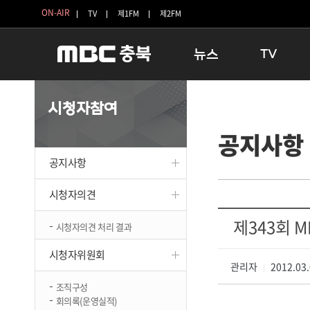
ON-AIR
TV
제1FM
제2FM
뉴스
TV
충청북도
생방송 활기찬 
시청자참여
충청북도 교육청
프라임인터뷰
공지사항
청주
인생내컷
충주
테마기행 길
공지사항
괴산
충북 시사토론 
단양
전국시대
시청자의견
보은
시청자 FLEX
제343회 
시청자의견 처리 결과
영동
특집프로그램
옥천
TV 속 정보
시청자위원회
음성
관리자
종영프로그램
2012.03.
|
제천
조직구성
회의록(운영실적)
증평