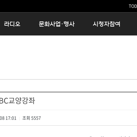
TODA
라디오
문화사업·행사
시청자참여
저녁
11:05 시사ON
문화행사
공지사항
12:00 정오의 희망곡
모아바유
시청자의견
16:00 완벽한 하루
MBC 노래교실
시청자위원회
우리 고향, 부탁해!
해외문화탐방
고충처리인
창
우리 고향, 안녕하십니까?
닥터공감
클린센터
라디오특집 다시듣기
대관안내
시청자불만처리위원회
충청북도 음식문화페스타
MBC교양강좌
청원생명쌀 대청호마라톤
로컬인사이트스쿨
08 17:01
조회
5557
로컬 콘텐츠 Hub
|
문화행사 아카이빙