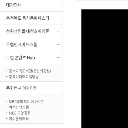
대관안내
진천
충청북도 음식문화페스타
청원생명쌀 대청호마라톤
로컬인사이트스쿨
로컬 콘텐츠 Hub
충북교육도서관(통섭의광장)
충북미디어교육방송
문화행사 아카이빙
MBC충북 미디어 아트전
여성산악기행
MBC 교양강좌
아이홀씨어터