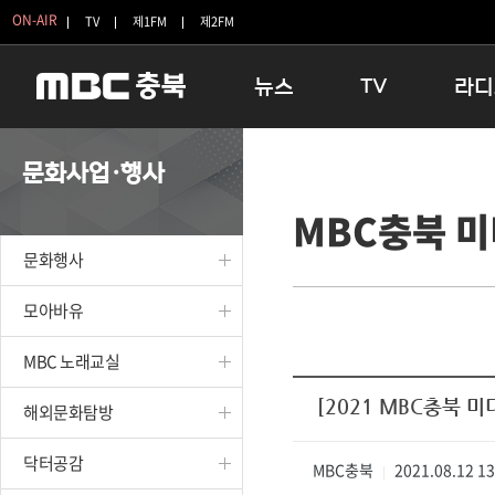
ON-AIR
TV
제1FM
제2FM
뉴스
TV
라디
충청북도
생방송 활기찬 저녁
11:05 
문화사업·행사
충청북도 교육청
프라임인터뷰
12:00
MBC충북 
청주
인생내컷
16:00 
충주
테마기행 길
우리 고향
문화행사
괴산
충북 시사토론 창
우리 고향
단양
전국시대
라디오특
모아바유
보은
시청자 FLEX
MBC 노래교실
영동
특집프로그램
옥천
TV 속 정보
[2021 MBC충북 미
해외문화탐방
음성
종영프로그램
제천
닥터공감
MBC충북
2021.08.12 1
|
증평