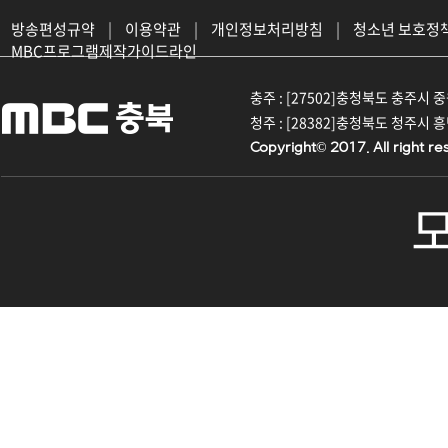
방송편성규약
|
이용약관
|
개인정보처리방침
|
청소년 보호정
MBC프로그램제작가이드라인
충주 : [27502]충청북도 충주시 중원대
청주 : [28382]충청북도 청주시 흥덕구
Copyright© 2017. All right re