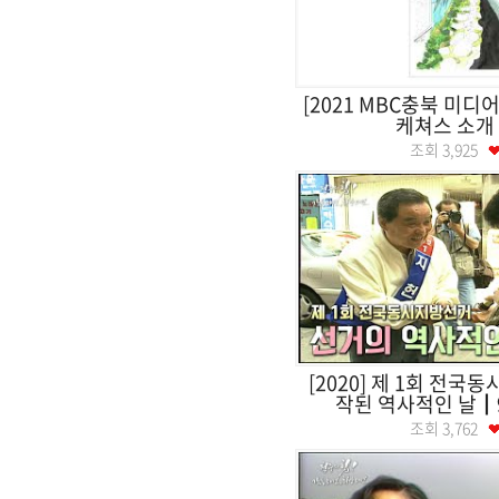
[2021 MBC충북 미디
케쳐스 소개
조회
3,925
[2020] 제 1회 전
작된 역사적인 날┃9
조회
3,762