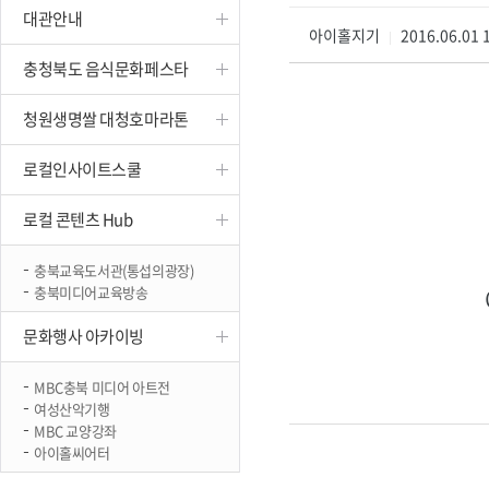
대관안내
진천
아이홀지기
2016.06.01 
|
충청북도 음식문화페스타
청원생명쌀 대청호마라톤
로컬인사이트스쿨
로컬 콘텐츠 Hub
충북교육도서관(통섭의광장)
충북미디어교육방송
문화행사 아카이빙
MBC충북 미디어 아트전
여성산악기행
MBC 교양강좌
아이홀씨어터