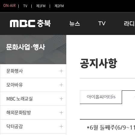
ON-AIR
TV
제1FM
제2FM
뉴스
TV
라디
충청북도
생방송 활기찬 저녁
11:05 
문화사업·행사
충청북도 교육청
프라임인터뷰
12:00
공지사항
청주
인생내컷
16:00 
충주
테마기행 길
우리 고향
문화행사
괴산
충북 시사토론 창
우리 고향
단양
전국시대
라디오특
모아바유
보은
시청자 FLEX
아이홀씨어터is
MBC 노래교실
영동
특집프로그램
옥천
TV 속 정보
해외문화탐방
음성
종영프로그램
제천
닥터공감
*6월 둘째주(6/9~1
증평