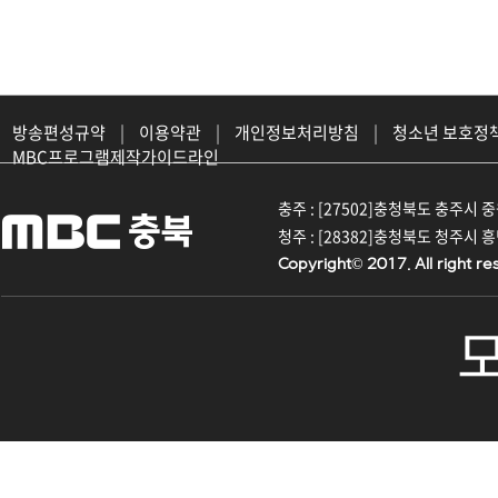
방송편성규약
|
이용약관
|
개인정보처리방침
|
청소년 보호정
MBC프로그램제작가이드라인
충주 : [27502]충청북도 충주시 중원대
청주 : [28382]충청북도 청주시 흥덕구
Copyright© 2017. All right re