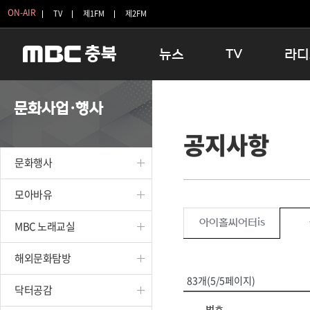
ON-AIR
TV
제1FM
제2FM
뉴스
TV
라디
충청북도
생방송 활기찬 저녁
11:05 
문화사업·행사
충청북도 교육청
프라임인터뷰
12:00
공지사항
청주
인생내컷
16:00 
충주
테마기행 길
우리 고향
문화행사
괴산
충북 시사토론 창
우리 고향
단양
전국시대
라디오특
모아바유
보은
시청자 FLEX
아이홀씨어터is
MBC 노래교실
영동
특집프로그램
옥천
TV 속 정보
해외문화탐방
음성
종영프로그램
83개(5/5페이지)
제천
닥터공감
증평
번호