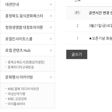
대관안내
진천
공연시간 변경 
충청북도 음식문화페스타
2
3월21일(금)
청원생명쌀 대청호마라톤
로컬인사이트스쿨
1
★오픈기념 회
로컬 콘텐츠 Hub
글쓰기
충북교육도서관(통섭의광장)
충북미디어교육방송
문화행사 아카이빙
MBC충북 미디어 아트전
여성산악기행
MBC 교양강좌
아이홀씨어터