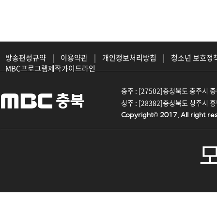
방송편성규약
|
이용약관
|
개인정보처리방침
|
청소년 보호정
MBC프로그램제작가이드라인
충주 : [27502]충청북도 충주시 중원대
청주 : [28382]충청북도 청주시 흥덕구
Copyright© 2017. All right re