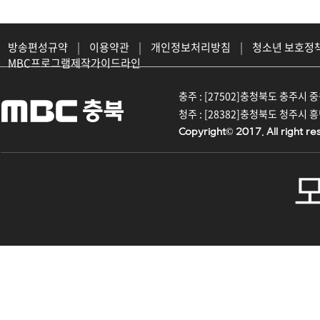
방송편성규약
|
이용약관
|
개인정보처리방침
|
청소년 보호정
MBC프로그램제작가이드라인
충주 : [27502]충청북도 충주시 중원대
청주 : [28382]충청북도 청주시 흥덕구
Copyright© 2017. All right re