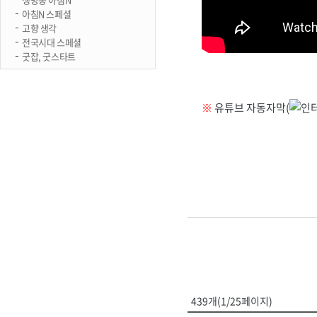
아침N 스페셜
고향 생각
전국시대 스페셜
굿잡, 굿스타트
※
유튜브 자동자막(
439개(1/25페이지)