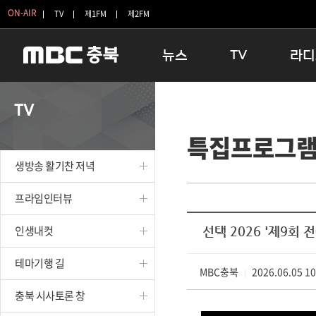
ON-AIR
TV
제1FM
제2FM
뉴스
TV
라디
충청북도
생방송 활기찬 저녁
11:05 
TV
충청북도 교육청
프라임인터뷰
12:00
특집프로그
청주
인생내컷
16:00 
충주
테마기행 길
우리 고향
생방송 활기찬 저녁
괴산
충북 시사토론 창
우리 고향
단양
전국시대
라디오특
프라임인터뷰
보은
시청자 FLEX
인생내컷
선택 2026 '제9회
영동
특집프로그램
옥천
TV 속 정보
테마기행 길
음성
MBC충북
종영프로그램
2026.06.05 1
|
제천
충북 시사토론 창
증평