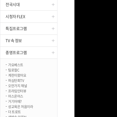
전국시대
진천
시청자 FLEX
특집프로그램
TV 속 정보
종영프로그램
가요베스트
팀로컬C
계란이왔어요
허심탄회TV
오만가지 채널
프라임인터뷰
어스온어스
거기어때?
성교육은 처음이라
더 트로트
생방송 아침N