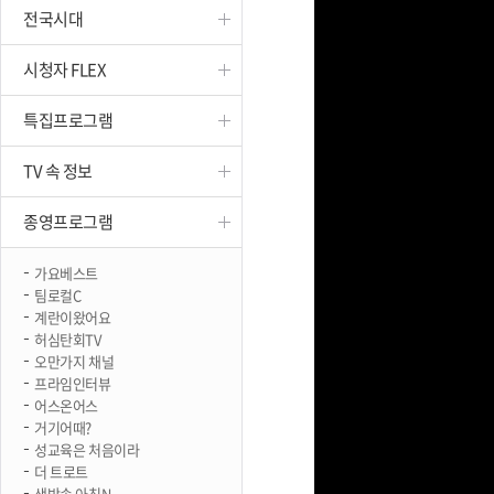
전국시대
진천
시청자 FLEX
특집프로그램
TV 속 정보
종영프로그램
가요베스트
팀로컬C
계란이왔어요
허심탄회TV
오만가지 채널
프라임인터뷰
어스온어스
거기어때?
성교육은 처음이라
더 트로트
생방송 아침N