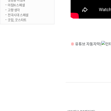
아침N 스페셜
고향 생각
전국시대 스페셜
굿잡, 굿스타트
※
유튜브 자동자막(