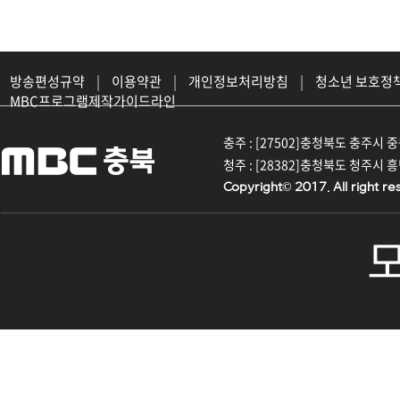
방송편성규약
|
이용약관
|
개인정보처리방침
|
청소년 보호정
MBC프로그램제작가이드라인
충주 : [27502]충청북도 충주시 중원대
청주 : [28382]충청북도 청주시 흥덕구
Copyright© 2017. All right re