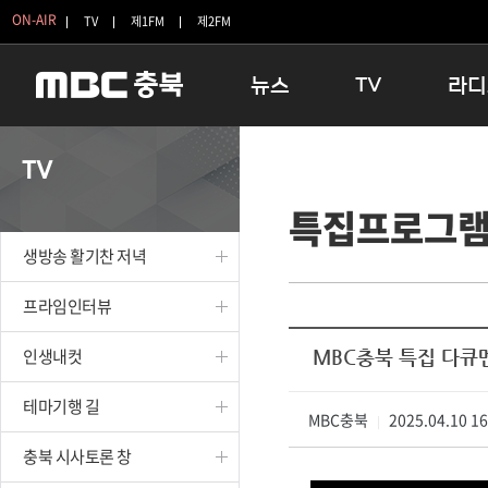
ON-AIR
TV
제1FM
제2FM
뉴스
TV
라디
충청북도
생방송 활기찬 저녁
11:05 
TV
충청북도 교육청
프라임인터뷰
12:00
특집프로그
청주
인생내컷
16:00 
충주
테마기행 길
우리 고향
생방송 활기찬 저녁
괴산
충북 시사토론 창
우리 고향
단양
전국시대
라디오특
프라임인터뷰
보은
시청자 FLEX
인생내컷
MBC충북 특집 다큐멘
영동
특집프로그램
옥천
TV 속 정보
테마기행 길
음성
MBC충북
종영프로그램
2025.04.10 1
|
제천
충북 시사토론 창
증평