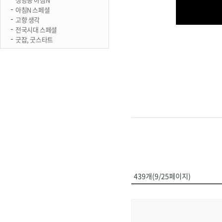
아침N 스페셜
고향 생각
전국시대 스페셜
굿잡, 굿스타트
439개(9/25페이지)