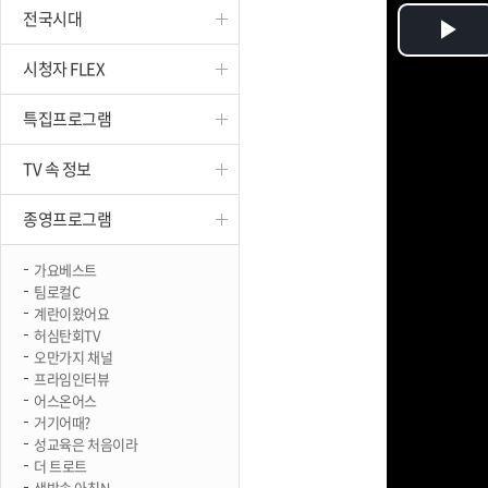
전국시대
진천
Pl
시청자 FLEX
Vi
특집프로그램
TV 속 정보
종영프로그램
가요베스트
팀로컬C
계란이왔어요
허심탄회TV
오만가지 채널
프라임인터뷰
어스온어스
거기어때?
성교육은 처음이라
더 트로트
생방송 아침N