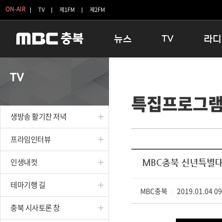
ON-AIR
TV
제1FM
제2FM
뉴스
TV
라디
충청북도
생방송 활기찬 저녁
11:05 
TV
충청북도 교육청
프라임인터뷰
12:00
특집프로그
청주
인생내컷
16:00 
충주
테마기행 길
우리 고향
생방송 활기찬 저녁
괴산
충북 시사토론 창
우리 고향
단양
전국시대
라디오특
프라임인터뷰
보은
시청자 FLEX
인생내컷
MBC충북 신년특별
영동
특집프로그램
옥천
TV 속 정보
테마기행 길
음성
MBC충북
종영프로그램
2019.01.04 0
|
제천
충북 시사토론 창
증평