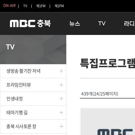
ON-AIR
TV
제1FM
제2FM
뉴스
TV
라디
충청북도
생방송 활기찬 저녁
11:05 
TV
충청북도 교육청
프라임인터뷰
12:00
특집프로그
청주
인생내컷
16:00 
충주
테마기행 길
우리 고향
생방송 활기찬 저녁
괴산
충북 시사토론 창
우리 고향
단양
전국시대
라디오특
프라임인터뷰
보은
시청자 FLEX
439개(24/25페이지)
인생내컷
영동
특집프로그램
옥천
TV 속 정보
테마기행 길
음성
종영프로그램
제천
충북 시사토론 창
증평