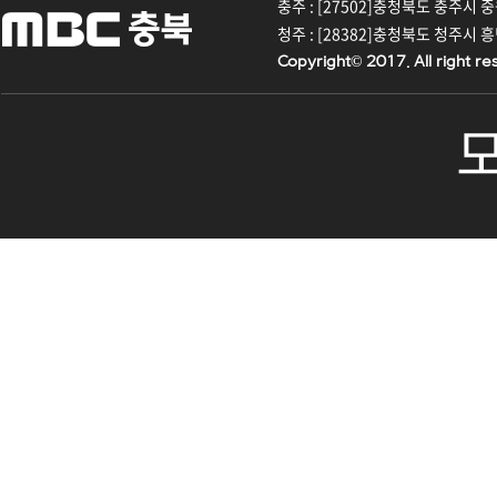
충주 : [27502]충청북도 충주시 중원대
청주 : [28382]충청북도 청주시 흥덕구
Copyright© 2017. All right re