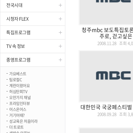
전국시대
진천
시청자 FLEX
청주mbc 보도특집토론
특집프로그램
주로, 걷고싶은
2008.11.28 조회
4,
TV 속 정보
종영프로그램
가요베스트
팀로컬C
계란이왔어요
허심탄회TV
오만가지 채널
프라임인터뷰
대한민국 국궁페스티벌 
어스온어스
2008.09.28 조회
3,
거기어때?
성교육은 처음이라
더 트로트
생방송 아침N