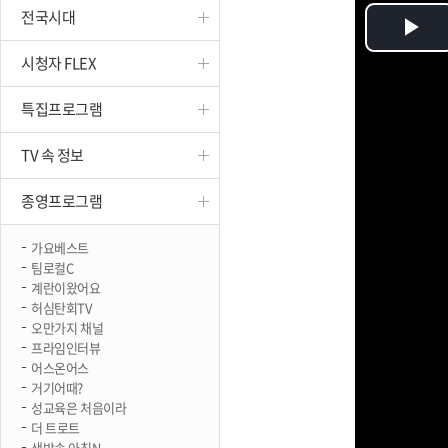
전국시대
진천
Pl
시청자 FLEX
Vi
특집프로그램
TV 속 정보
종영프로그램
가요베스트
팀로컬C
계란이왔어요
허심탄회TV
오만가지 채널
프라임인터뷰
어스온어스
거기어때?
성교육은 처음이라
더 트로트
생방송 아침N