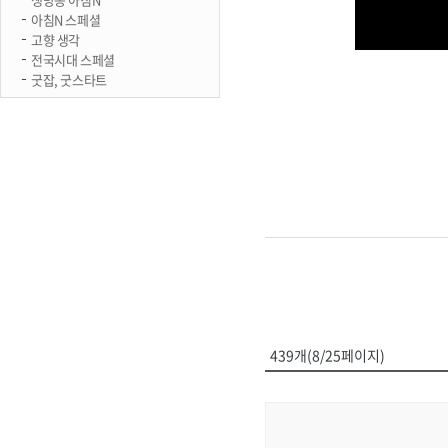
아침N 스페셜
고향 생각
전국시대 스페셜
굿잡, 굿스타트
439개(8/25페이지)