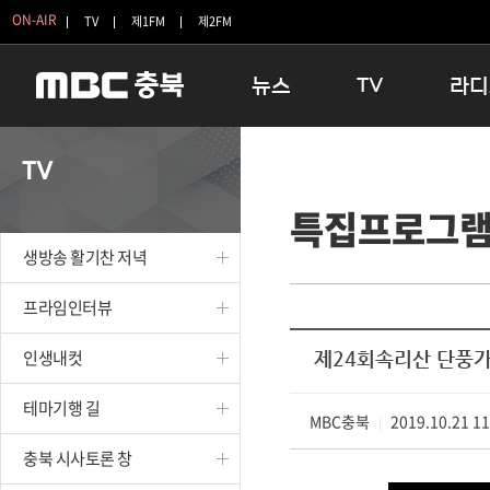
ON-AIR
TV
제1FM
제2FM
뉴스
TV
라디
충청북도
생방송 활기찬 저녁
11:05 
TV
충청북도 교육청
프라임인터뷰
12:00
특집프로그
청주
인생내컷
16:00 
충주
테마기행 길
우리 고향
생방송 활기찬 저녁
괴산
충북 시사토론 창
우리 고향
단양
전국시대
라디오특
프라임인터뷰
보은
시청자 FLEX
인생내컷
제24회속리산 단풍가
영동
특집프로그램
옥천
TV 속 정보
테마기행 길
음성
MBC충북
종영프로그램
2019.10.21 1
|
제천
충북 시사토론 창
증평