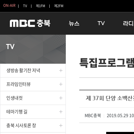
ON-AIR
TV
제1FM
제2FM
뉴스
TV
라디
충청북도
생방송 활기찬 저녁
11:05 
TV
충청북도 교육청
프라임인터뷰
12:00
특집프로그
청주
인생내컷
16:00 
충주
테마기행 길
우리 고향
생방송 활기찬 저녁
괴산
충북 시사토론 창
우리 고향
단양
전국시대
라디오특
프라임인터뷰
보은
시청자 FLEX
인생내컷
제 37회 단양 소백
영동
특집프로그램
옥천
TV 속 정보
테마기행 길
음성
MBC충북
종영프로그램
2019.05.29 1
|
제천
충북 시사토론 창
증평