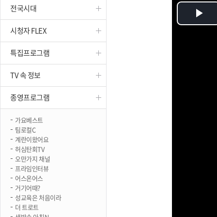
전국시대
진천
Pl
시청자 FLEX
Vi
특집프로그램
TV 속 정보
종영프로그램
가요베스트
팀로컬C
계란이왔어요
허심탄회TV
오만가지 채널
프라임인터뷰
어스온어스
거기어때?
성교육은 처음이라
더 트로트
생방송 아침N