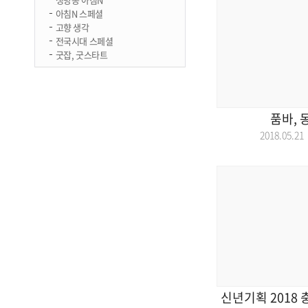
아침N 스페셜
고향 생각
전국시대 스페셜
굿잡, 굿스타트
품바, 
2018.05.
신년기획 2018