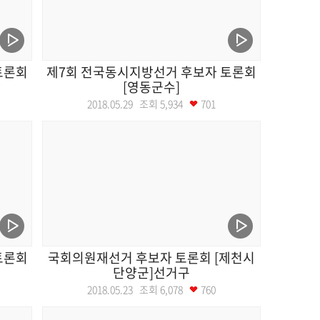
토론회
제7회 전국동시지방선거 후보자 토론회
[영동군수]
2018.05.29 조회
5,934
701
토론회
국회의원재선거 후보자 토론회 [제천시
단양군]선거구
2018.05.23 조회
6,078
760