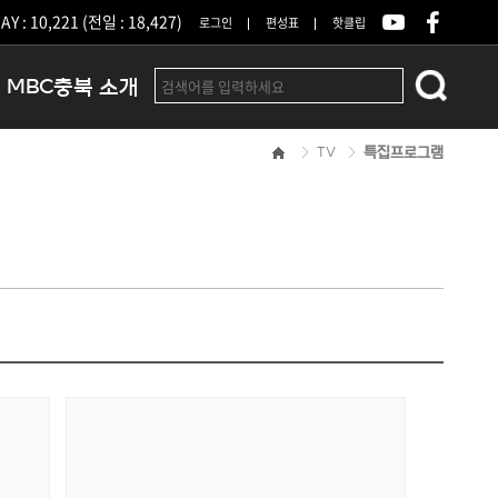
Y : 10,221 (전일 : 18,427)
로그인
편성표
핫클립
MBC충북 소개
TV
특집프로그램
인사말
연혁
조직 및 업무안내
방송권역
광고안내
아나운서
오시는길
결산공고