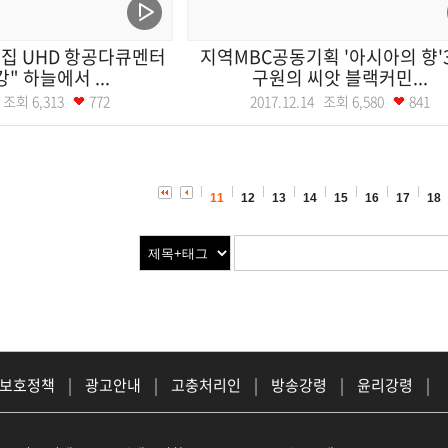
집 UHD 항공다큐멘터
지역MBC공동기획 '아시아의 향'3
" 하늘에서 ...
구원의 씨앗 블랙커민...
17 조회
6,313
772
2017.12.14 조회
6,580
841
11
12
13
14
15
16
17
18
 보호정책
|
광고안내
|
고충처리인
|
방송강령
|
윤리강령
|