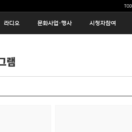
TODA
라디오
문화사업·행사
시청자참여
저녁
11:05 시사ON
문화행사
공지사항
12:00 정오의 희망곡
모아바유
시청자의견
그램
16:00 완벽한 하루
MBC 노래교실
시청자위원회
우리 고향, 부탁해!
해외문화탐방
고충처리인
창
우리 고향, 안녕하십니까?
닥터공감
클린센터
라디오특집 다시듣기
대관안내
시청자불만처리위원회
충청북도 음식문화페스타
청원생명쌀 대청호마라톤
로컬인사이트스쿨
로컬 콘텐츠 Hub
문화행사 아카이빙