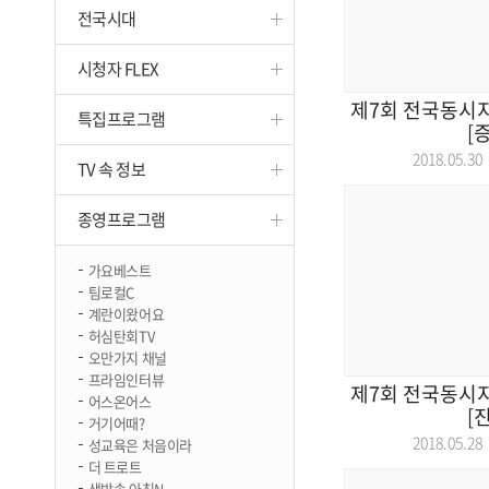
전국시대
진천
시청자 FLEX
제7회 전국동시
특집프로그램
[
2018.05.
TV 속 정보
종영프로그램
가요베스트
팀로컬C
계란이왔어요
허심탄회TV
오만가지 채널
프라임인터뷰
제7회 전국동시
어스온어스
[
거기어때?
2018.05.
성교육은 처음이라
더 트로트
생방송 아침N