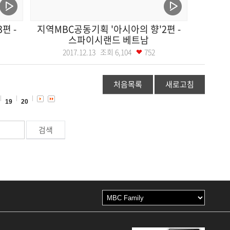
편 -
지역MBC공동기획 '아시아의 향'2편 -
스파이시랜드 베트남
2017.12.13 조회
6,104
752
처음목록
새로고침
19
20