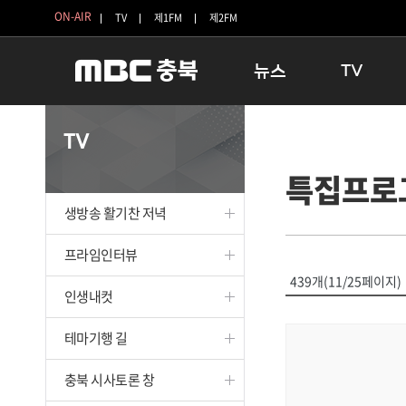
ON-AIR
TV
제1FM
제2FM
뉴스
TV
충청북도
생방송 활기찬 
TV
충청북도 교육청
프라임인터뷰
특집프로
청주
인생내컷
충주
테마기행 길
생방송 활기찬 저녁
괴산
충북 시사토론 
단양
전국시대
프라임인터뷰
보은
시청자 FLEX
439개(11/25페이지)
인생내컷
영동
특집프로그램
옥천
TV 속 정보
테마기행 길
음성
종영프로그램
제천
충북 시사토론 창
증평