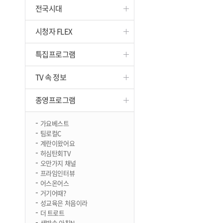
전국시대
진천
시청자 FLEX
특집프로그램
TV 속 정보
종영프로그램
가요베스트
팀로컬C
계란이왔어요
허심탄회TV
오만가지 채널
프라임인터뷰
어스온어스
거기어때?
성교육은 처음이라
더 트로트
생방송 아침N