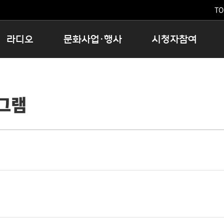
TO
라디오
문화사업·행사
시청자참여
저녁
11:05 시사ON
문화행사
공지사항
12:00 정오의 희망곡
모아바유
시청자의견
그램
16:00 완벽한 하루
MBC 노래교실
시청자위원회
우리 고향, 부탁해!
해외문화탐방
고충처리인
창
우리 고향, 안녕하십니까?
닥터공감
클린센터
라디오특집 다시듣기
대관안내
시청자불만처리위원회
충청북도 음식문화페스타
청원생명쌀 대청호마라톤
로컬인사이트스쿨
로컬 콘텐츠 Hub
문화행사 아카이빙