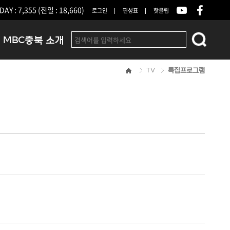
DAY : 7,355 (전일 : 18,660)
로그인
편성표
핫클립
MBC충북 소개
TV
특집프로그램
인사말
연혁
조직 및 업무안내
방송권역
광고안내
아나운서
오시는길
결산공고