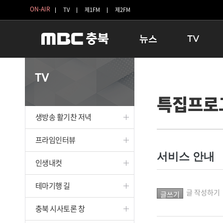
ON-AIR
TV
제1FM
제2FM
뉴스
TV
충청북도
생방송 활기찬 
TV
충청북도 교육청
프라임인터뷰
특집프로
청주
인생내컷
충주
테마기행 길
생방송 활기찬 저녁
괴산
충북 시사토론 
단양
전국시대
프라임인터뷰
보은
시청자 FLEX
서비스 안내
인생내컷
영동
특집프로그램
옥천
TV 속 정보
테마기행 길
음성
종영프로그램
글 작성하기
제천
충북 시사토론 창
증평