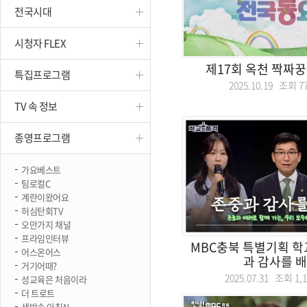
전국시대
진천
시청자 FLEX
제17회 옥천 짝짜
특집프로그램
2025.10.19 조회
7
TV 속 정보
종영프로그램
가요베스트
팀로컬C
계란이왔어요
허심탄회TV
오만가지 채널
프라임인터뷰
MBC충북 특별기획 학
어스온어스
과 감사를 
거기어때?
2025.07.31 조회
1,
성교육은 처음이라
더 트로트
생방송 아침N