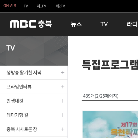
ON-AIR
TV
제1FM
제2FM
뉴스
TV
라디
충청북도
생방송 활기찬 저녁
11:05 
TV
충청북도 교육청
프라임인터뷰
12:00
특집프로그
청주
인생내컷
16:00 
충주
테마기행 길
우리 고향
생방송 활기찬 저녁
괴산
충북 시사토론 창
우리 고향
단양
전국시대
라디오특
프라임인터뷰
보은
시청자 FLEX
439개(2/25페이지)
인생내컷
영동
특집프로그램
옥천
TV 속 정보
테마기행 길
음성
종영프로그램
제천
충북 시사토론 창
증평