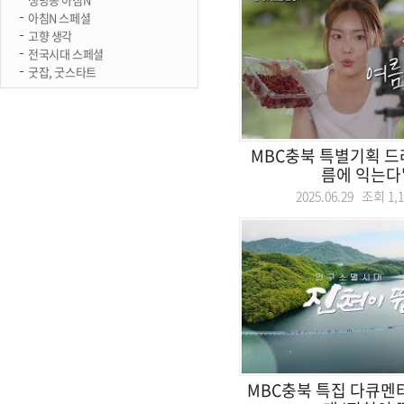
아침N 스페셜
고향 생각
전국시대 스페셜
굿잡, 굿스타트
MBC충북 특별기획 드
름에 익는다'
2025.06.29 조회
1,
MBC충북 특집 다큐멘