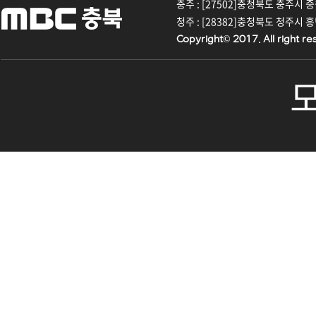
충주 : [27502]충청북도 충주시 중원대
청주 : [28382]충청북도 청주시 흥덕구
Copyright© 2017. All right re