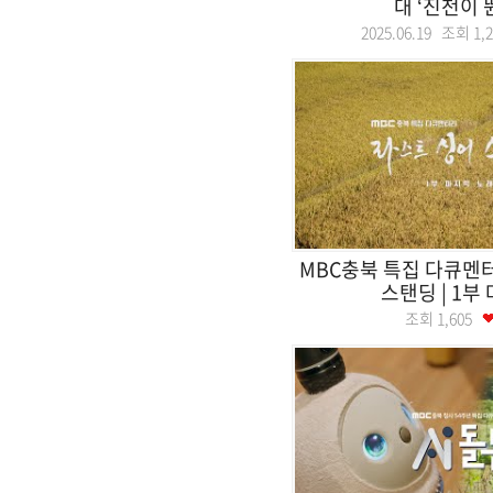
대 ‘진천이 
2025.06.19 조회
1,
MBC충북 특집 다큐멘
스탠딩 | 1부 
조회
1,605