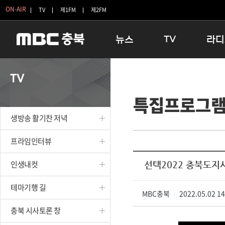
ON-AIR
TV
제1FM
제2FM
뉴스
TV
라디
충청북도
생방송 활기찬 저녁
11:05 
TV
충청북도 교육청
프라임인터뷰
12:00
특집프로그
청주
인생내컷
16:00 
충주
테마기행 길
우리 고향
생방송 활기찬 저녁
괴산
충북 시사토론 창
우리 고향
단양
전국시대
라디오특
프라임인터뷰
보은
시청자 FLEX
인생내컷
선택2022 충북도지
영동
특집프로그램
옥천
TV 속 정보
테마기행 길
음성
MBC충북
종영프로그램
2022.05.02 1
|
제천
충북 시사토론 창
증평