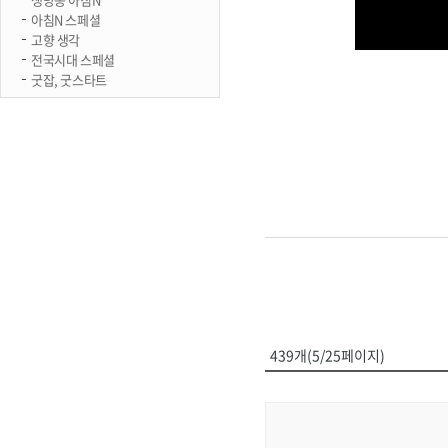
아침N 스페셜
고향 생각
전국시대 스페셜
굿잡, 굿스타트
439개(5/25페이지)