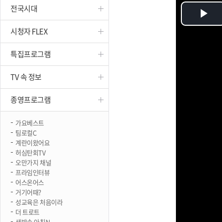
전국시대
진천
Pl
시청자 FLEX
Vi
특집프로그램
TV 속 정보
종영프로그램
가요베스트
팀로컬C
계란이왔어요
허심탄회TV
오만가지 채널
프라임인터뷰
어스온어스
거기어때?
성교육은 처음이라
더 트로트
생방송 아침N