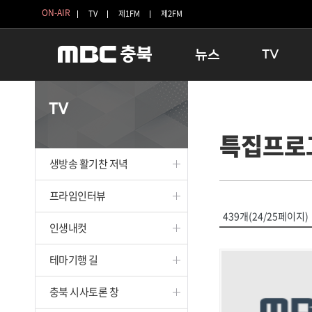
ON-AIR
TV
제1FM
제2FM
뉴스
TV
충청북도
생방송 활기찬 
TV
충청북도 교육청
프라임인터뷰
특집프로
청주
인생내컷
충주
테마기행 길
생방송 활기찬 저녁
괴산
충북 시사토론 
단양
전국시대
프라임인터뷰
보은
시청자 FLEX
439개(24/25페이지)
인생내컷
영동
특집프로그램
옥천
TV 속 정보
테마기행 길
음성
종영프로그램
제천
충북 시사토론 창
증평