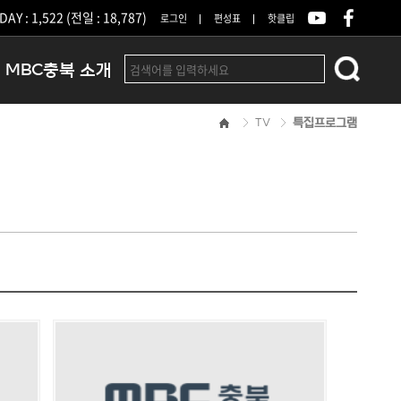
DAY : 1,522 (전일 : 18,787)
로그인
편성표
핫클립
MBC충북 소개
TV
특집프로그램
인사말
연혁
조직 및 업무안내
방송권역
광고안내
아나운서
오시는길
결산공고