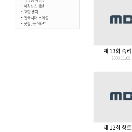
아침N 스페셜
고향 생각
전국시대 스페셜
굿잡, 굿스타트
제 13회 속
2008.11.
제 12회 향