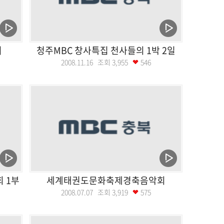
시
청주MBC 창사특집 천사들의 1박 2일
2008.11.16 조회
3,955
546
 1부
세계태권도문화축제경축음악회
2008.07.07 조회
3,919
575