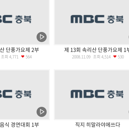
리산 단풍가요제 2부
제 13회 속리산 단풍가요제 1
09 조회
4,771
564
2008.11.09 조회
4,514
530
토음식 경연대회 1부
직지 히말라야에쓰다