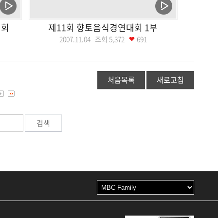
대회
제11회 향토음식경연대회 1부
2007.11.04 조회
5,372
691
처음목록
새로고침