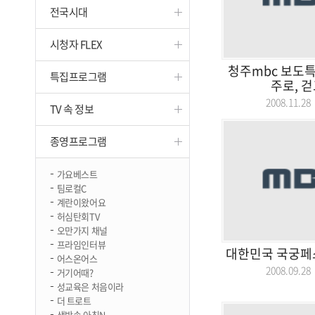
전국시대
진천
시청자 FLEX
청주mbc 보도
특집프로그램
주로, 
2008.11.
TV 속 정보
종영프로그램
가요베스트
팀로컬C
계란이왔어요
허심탄회TV
오만가지 채널
프라임인터뷰
대한민국 국궁페
어스온어스
2008.09.
거기어때?
성교육은 처음이라
더 트로트
생방송 아침N