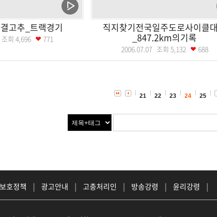
청결고추_트랙경기
직지찾기전국일주도로사이클
_847.2km의기록
07 조회
4,696
771
2006.07.07 조회
5,132
688
21
22
23
24
25
 보호정책
|
광고안내
|
고충처리인
|
방송강령
|
윤리강령
|