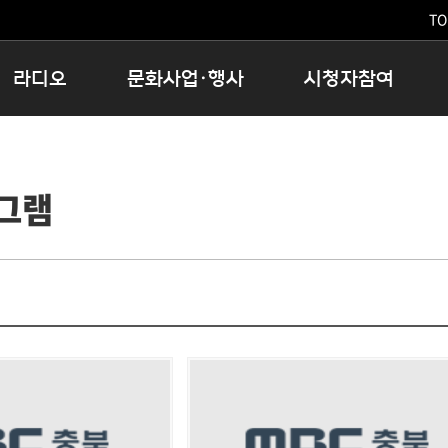
TO
라디오
문화사업·행사
시청자참여
저녁
11:05 시사ON
문화행사
공지사항
12:00 정오의 희망곡
모아바유
시청자의견
그램
16:00 완벽한 하루
MBC 노래교실
시청자위원회
우리 고향, 부탁해!
해외문화탐방
고충처리인
창
우리 고향, 안녕하십니까?
닥터공감
클린센터
라디오특집 다시듣기
대관안내
시청자불만처리위원회
충청북도 음식문화페스타
청원생명쌀 대청호마라톤
로컬인사이트스쿨
로컬 콘텐츠 Hub
문화행사 아카이빙