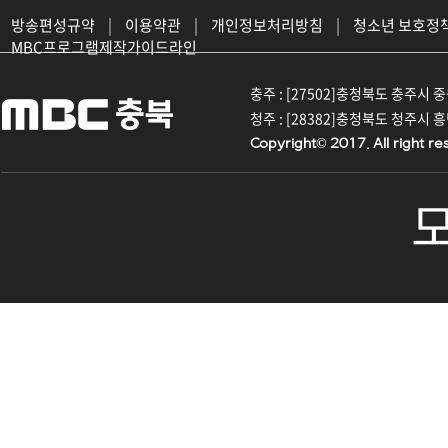
방송편성규약
|
이용약관
|
개인정보처리방침
|
청소년 보호정
MBC프로그램제작가이드라인
충주 : [27502]충청북도 충주시 중원대
청주 : [28382]충청북도 청주시 흥덕구
Copyright© 2017. All right re