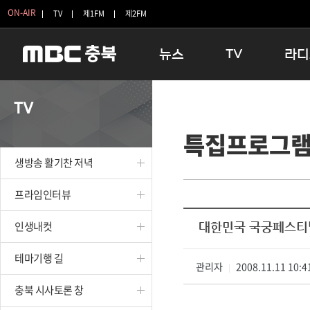
ON-AIR
TV
제1FM
제2FM
뉴스
TV
라디
충청북도
생방송 활기찬 저녁
11:05 
TV
충청북도 교육청
프라임인터뷰
12:00
특집프로그
청주
인생내컷
16:00 
충주
테마기행 길
우리 고향
생방송 활기찬 저녁
괴산
충북 시사토론 창
우리 고향
단양
전국시대
라디오특
프라임인터뷰
보은
시청자 FLEX
인생내컷
대한민국 국궁페스티
영동
특집프로그램
옥천
TV 속 정보
테마기행 길
음성
관리자
종영프로그램
2008.11.11 10:4
|
제천
충북 시사토론 창
증평