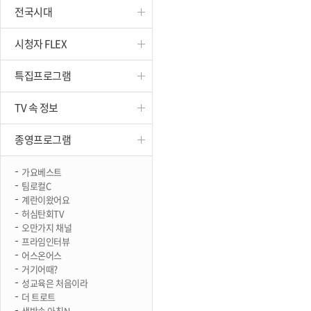
전국시대
진천
시청자 FLEX
특집프로그램
TV 속 정보
종영프로그램
가요베스트
팀로컬C
계란이왔어요
허심탄회TV
오만가지 채널
프라임인터뷰
어스온어스
거기어때?
성교육은 처음이라
더 트로트
생방송 아침N