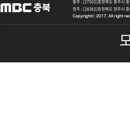
충주 : [27502]충청북도 충주시 중원대
청주 : [28382]충청북도 청주시 흥덕구
Copyright© 2017. All right re