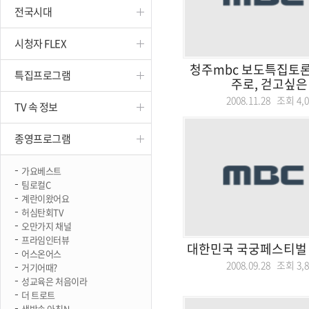
전국시대
진천
시청자 FLEX
청주mbc 보도특집토론
특집프로그램
주로, 걷고싶은
2008.11.28 조회
4,
TV 속 정보
종영프로그램
가요베스트
팀로컬C
계란이왔어요
허심탄회TV
오만가지 채널
프라임인터뷰
대한민국 국궁페스티벌 
어스온어스
2008.09.28 조회
3,
거기어때?
성교육은 처음이라
더 트로트
생방송 아침N