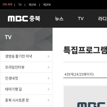
ON-AIR
TV
제1FM
제2FM
뉴스
TV
라디
충청북도
생방송 활기찬 저녁
11:05 
TV
충청북도 교육청
프라임인터뷰
12:00
특집프로그
청주
인생내컷
16:00 
충주
테마기행 길
우리 고향
생방송 활기찬 저녁
괴산
충북 시사토론 창
우리 고향
단양
전국시대
라디오특
프라임인터뷰
보은
시청자 FLEX
439개(24/25페이지)
인생내컷
영동
특집프로그램
옥천
TV 속 정보
테마기행 길
음성
종영프로그램
제천
충북 시사토론 창
증평