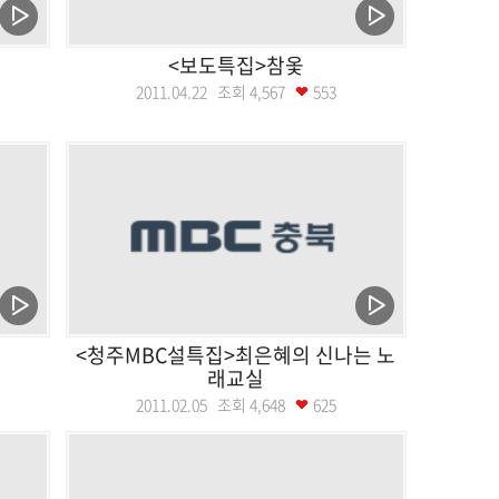
<보도특집>참옻
2011.04.22 조회
4,567
553
<청주MBC설특집>최은혜의 신나는 노
래교실
2011.02.05 조회
4,648
625