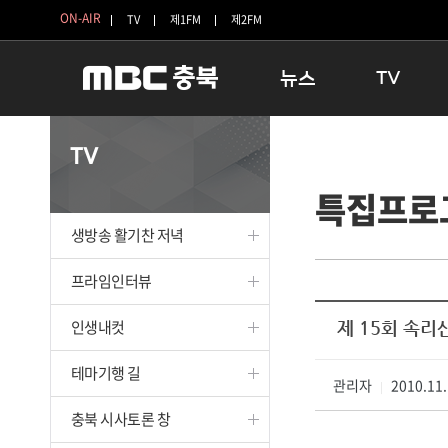
ON-AIR
TV
제1FM
제2FM
뉴스
TV
충청북도
생방송 활기찬 
TV
충청북도 교육청
프라임인터뷰
특집프로
청주
인생내컷
충주
테마기행 길
생방송 활기찬 저녁
괴산
충북 시사토론 
단양
전국시대
프라임인터뷰
보은
시청자 FLEX
인생내컷
제 15회 속리
영동
특집프로그램
옥천
TV 속 정보
테마기행 길
음성
관리자
종영프로그램
2010.11.
|
제천
충북 시사토론 창
증평