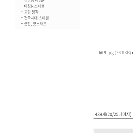
아침N 스페셜
고향 생각
전국시대 스페셜
굿잡, 굿스타트
9.jpg
(76.9KB)
439개(20/25페이지)