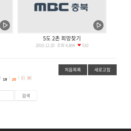
5도 2촌 희망찾기
2010.12.20 조회
4,804
510
처음목록
새로고침
19
20