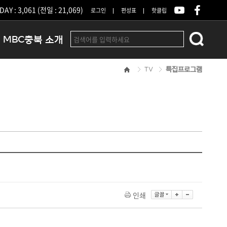
DAY : 3,061 (전일 : 21,069)
로그인
편성표
핫클립
MBC충북 소개
TV
특집프로그램
인사말
연혁
조직 및 업무안내
방송권역
광고안내
아나운서
오시는길
결산공고
인쇄