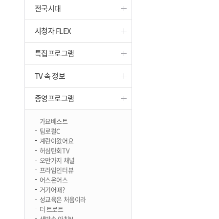
전국시대
진천
시청자 FLEX
특집프로그램
TV 속 정보
종영프로그램
가요베스트
팀로컬C
계란이왔어요
허심탄회TV
오만가지 채널
프라임인터뷰
어스온어스
거기어때?
성교육은 처음이라
더 트로트
생방송 아침N