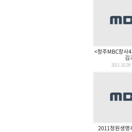
<청주MBC창사4
김
2011.10.
2011청원생명