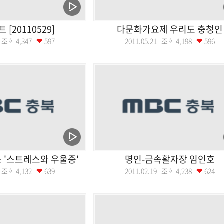
[20110529]
다문화가요제 우리도 충청인
29 조회
4,347
597
2011.05.21 조회
4,198
596
 '스트레스와 우울증'
명인-금속활자장 임인호
10 조회
4,132
639
2011.02.19 조회
4,238
624