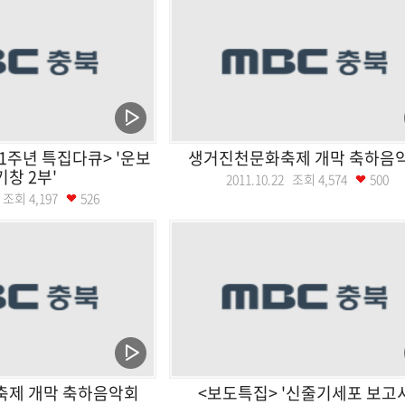
1주년 특집다큐> '운보
생거진천문화축제 개막 축하음
기창 2부'
2011.10.22 조회
4,574
500
28 조회
4,197
526
축제 개막 축하음악회
<보도특집> '신줄기세포 보고서