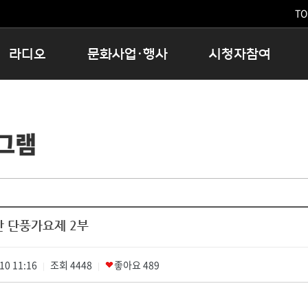
TO
라디오
문화사업·행사
시청자참여
저녁
11:05 시사ON
문화행사
공지사항
12:00 정오의 희망곡
모아바유
시청자의견
그램
16:00 완벽한 하루
MBC 노래교실
시청자위원회
우리 고향, 부탁해!
해외문화탐방
고충처리인
창
우리 고향, 안녕하십니까?
닥터공감
클린센터
라디오특집 다시듣기
대관안내
시청자불만처리위원회
충청북도 음식문화페스타
산 단풍가요제 2부
청원생명쌀 대청호마라톤
로컬인사이트스쿨
10 11:16
조회
4448
로컬 콘텐츠 Hub
좋아요
489
|
|
문화행사 아카이빙