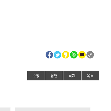
수정
답변
삭제
목록