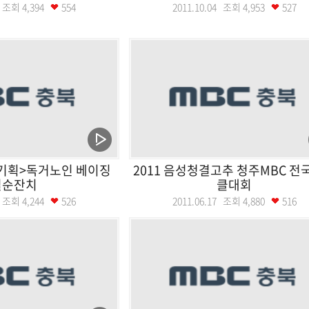
08 조회
4,394
554
2011.10.04 조회
4,953
527
기획>독거노인 베이징
2011 음성청결고추 청주MBC 전
칠순잔치
클대회
25 조회
4,244
526
2011.06.17 조회
4,880
516