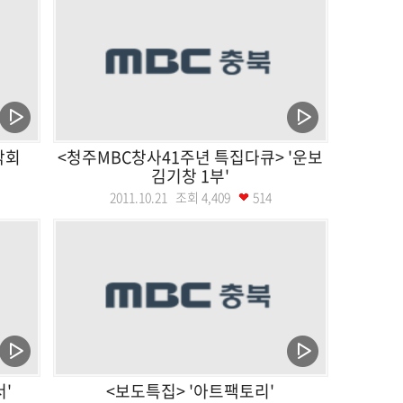
악회
<청주MBC창사41주년 특집다큐> '운보
김기창 1부'
2011.10.21 조회
4,409
514
'
<보도특집> '아트팩토리'