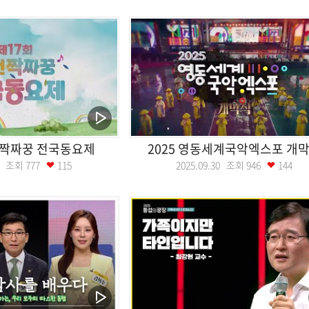
 짝짜꿍 전국동요제
2025 영동세계국악엑스포 개
19 조회
777
115
2025.09.30 조회
946
144