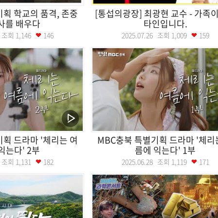
획 학교의 품격, 존중
[통섭의광장] 최광현 교수 - 가족
사를 배우다
타인입니다.
31 조회
1,146
146
2025.07.26 조회
1,009
159
획 드라마 '체리는 여
MBC충북 특별기획 드라마 '체리
익는다' 2부
름에 익는다' 1부
29 조회
1,131
182
2025.06.28 조회
1,119
171