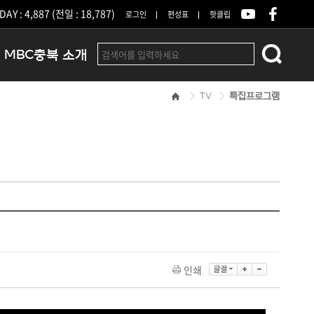
DAY : 4,887 (전일 : 18,787)
로그인
편성표
핫클립
MBC충북 소개
TV
특집프로그램
인사말
연혁
조직 및 업무안내
방송권역
광고안내
아나운서
오시는길
결산공고
인쇄