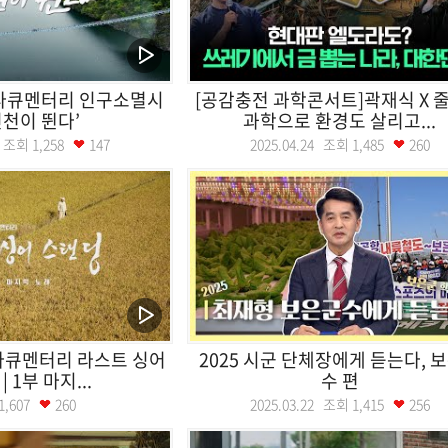
 다큐멘터리 인구소멸시
[공감충전 과학콘서트]곽재식 X 
진천이 뛴다’
과학으로 환경도 살리고...
19 조회
1,258
147
2025.04.24 조회
1,485
260
다큐멘터리 라스트 싱어
2025 시군 단체장에게 듣는다, 
 1부 마지...
수 편
1,607
260
2025.03.22 조회
1,415
256