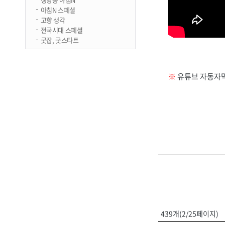
아침N 스페셜
고향 생각
전국시대 스페셜
굿잡, 굿스타트
※
유튜브 자동자막
439개(2/25페이지)