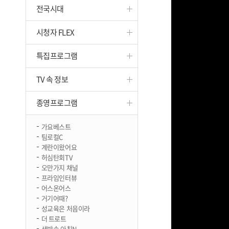
전국시대
진천
시청자 FLEX
특집프로그램
TV 속 정보
종영프로그램
가요베스트
팀로컬C
계란이왔어요
허심탄회TV
오만가지 채널
프라임인터뷰
어스온어스
거기어때?
성교육은 처음이라
더 트로트
생방송 아침N