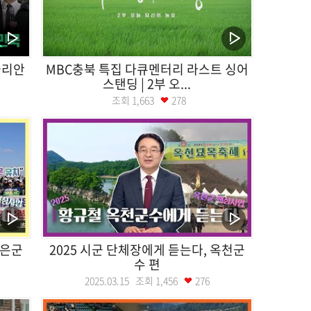
줄리안
MBC충북 특집 다큐멘터리 라스트 싱어
스탠딩 | 2부 오...
조회
1,663
278
보은군
2025 시군 단체장에게 듣는다, 옥천군
수 편
2025.03.15 조회
1,456
276