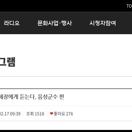
TO
라디오
문화사업·행사
시청자참여
저녁
11:05 시사ON
문화행사
공지사항
12:00 정오의 희망곡
모아바유
시청자의견
그램
16:00 완벽한 하루
MBC 노래교실
시청자위원회
우리 고향, 부탁해!
해외문화탐방
고충처리인
창
우리 고향, 안녕하십니까?
닥터공감
클린센터
라디오특집 다시듣기
대관안내
시청자불만처리위원회
충청북도 음식문화페스타
단체장에게 듣는다, 음성군수 편
청원생명쌀 대청호마라톤
로컬인사이트스쿨
2.17 09:39
조회
로컬 콘텐츠 Hub
1518
좋아요
276
|
|
문화행사 아카이빙