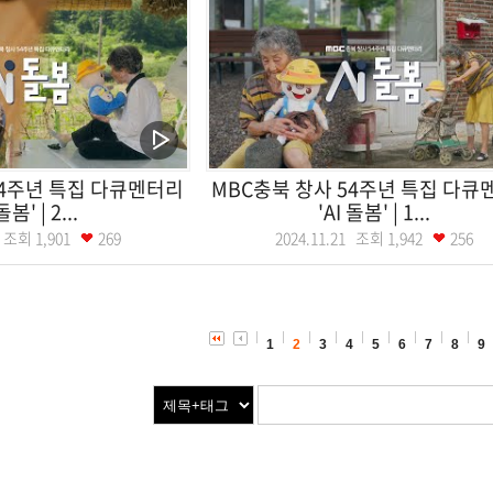
54주년 특집 다큐멘터리
MBC충북 창사 54주년 특집 다큐
돌봄' | 2...
'AI 돌봄' | 1...
28 조회
1,901
269
2024.11.21 조회
1,942
256
1
2
3
4
5
6
7
8
9