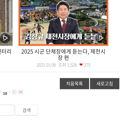
멘터리
2025 시군 단체장에게 듣는다, 제천시
장 편
2025.03.08 조회
1,528
275
처음목록
새로고침
10