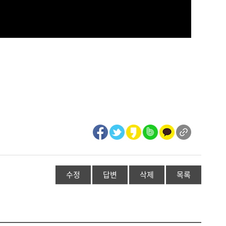
수정
답변
삭제
목록