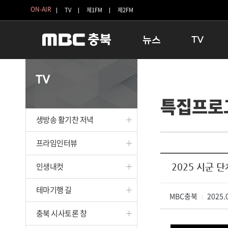
ON-AIR
TV
제1FM
제2FM
뉴스
TV
충청북도
생방송 활기찬 
TV
충청북도 교육청
프라임인터뷰
특집프로
청주
인생내컷
충주
테마기행 길
생방송 활기찬 저녁
괴산
충북 시사토론 
단양
전국시대
프라임인터뷰
보은
시청자 FLEX
인생내컷
2025 시군 
영동
특집프로그램
옥천
TV 속 정보
테마기행 길
음성
MBC충북
종영프로그램
2025.0
|
제천
충북 시사토론 창
증평