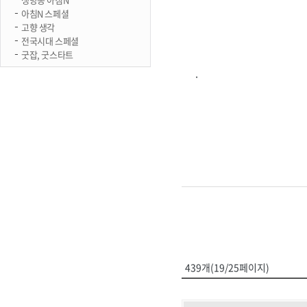
아침N 스페셜
고향 생각
전국시대 스페셜
굿잡, 굿스타트
.
439개(19/25페이지)