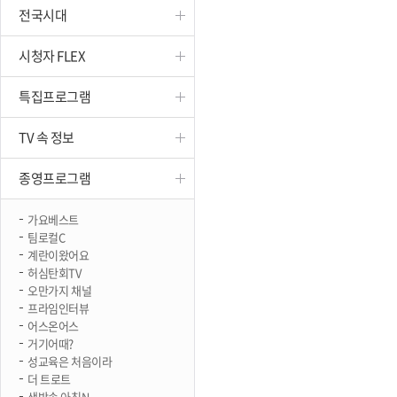
전국시대
진천
시청자 FLEX
특집프로그램
TV 속 정보
종영프로그램
가요베스트
팀로컬C
계란이왔어요
허심탄회TV
오만가지 채널
프라임인터뷰
어스온어스
거기어때?
성교육은 처음이라
더 트로트
생방송 아침N