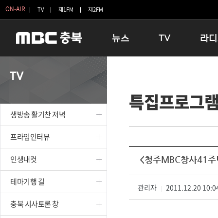
ON-AIR
TV
제1FM
제2FM
뉴스
TV
라디
충청북도
생방송 활기찬 저녁
11:05 
TV
충청북도 교육청
프라임인터뷰
12:00
특집프로그
청주
인생내컷
16:00 
충주
테마기행 길
우리 고향
생방송 활기찬 저녁
괴산
충북 시사토론 창
우리 고향
단양
전국시대
라디오특
프라임인터뷰
보은
시청자 FLEX
인생내컷
<청주MBC창사41주
영동
특집프로그램
옥천
TV 속 정보
테마기행 길
음성
관리자
종영프로그램
2011.12.20 10:0
|
제천
충북 시사토론 창
증평