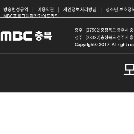
방송편성규약
|
이용약관
|
개인정보처리방침
|
청소년 보호정
MBC프로그램제작가이드라인
충주 : [27502]충청북도 충주시 중원대
청주 : [28382]충청북도 청주시 흥덕구
Copyright© 2017. All right re