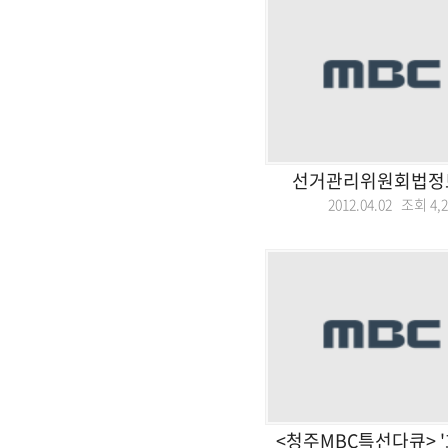
선거관리위원회법정토
2012.04.02 조회
4,
<청주MBC특선다큐> '