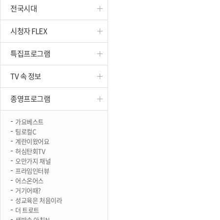
전국시대
진천
시청자 FLEX
특집프로그램
TV 속 정보
종영프로그램
가요베스트
팀로컬C
계란이왔어요
허심탄회TV
오만가지 채널
프라임인터뷰
어스온어스
거기어때?
성교육은 처음이라
더 트로트
생방송 아침N