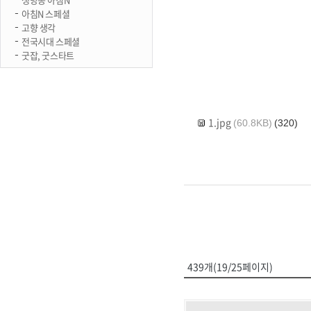
아침N 스페셜
고향 생각
전국시대 스페셜
굿잡, 굿스타트
1.jpg
(60.8KB)
(320)
439개(19/25페이지)