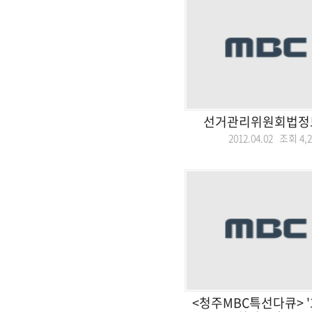
선거관리위원회법정토
2012.04.02 조회
4,
<청주MBC특선다큐> '