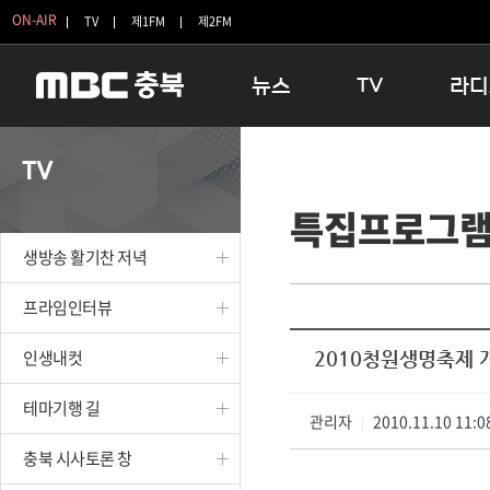
ON-AIR
TV
제1FM
제2FM
뉴스
TV
라디
충청북도
생방송 활기찬 저녁
11:05 
TV
충청북도 교육청
프라임인터뷰
12:00
특집프로그
청주
인생내컷
16:00 
충주
테마기행 길
우리 고향
생방송 활기찬 저녁
괴산
충북 시사토론 창
우리 고향
단양
전국시대
라디오특
프라임인터뷰
보은
시청자 FLEX
인생내컷
2010청원생명축제
영동
특집프로그램
옥천
TV 속 정보
테마기행 길
음성
관리자
종영프로그램
2010.11.10 11:0
|
제천
충북 시사토론 창
증평