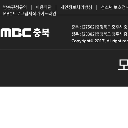
방송편성규약
|
이용약관
|
개인정보처리방침
|
청소년 보호정
MBC프로그램제작가이드라인
충주 : [27502]충청북도 충주시 중원대
청주 : [28382]충청북도 청주시 흥덕구
Copyright© 2017. All right re