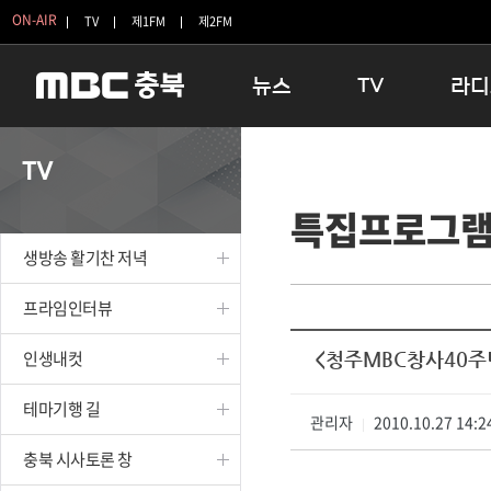
ON-AIR
TV
제1FM
제2FM
뉴스
TV
라디
충청북도
생방송 활기찬 저녁
11:05 
TV
충청북도 교육청
프라임인터뷰
12:00
특집프로그
청주
인생내컷
16:00 
충주
테마기행 길
우리 고향
생방송 활기찬 저녁
괴산
충북 시사토론 창
우리 고향
단양
전국시대
라디오특
프라임인터뷰
보은
시청자 FLEX
인생내컷
<청주MBC창사40주
영동
특집프로그램
옥천
TV 속 정보
테마기행 길
음성
관리자
종영프로그램
2010.10.27 14:2
|
제천
충북 시사토론 창
증평