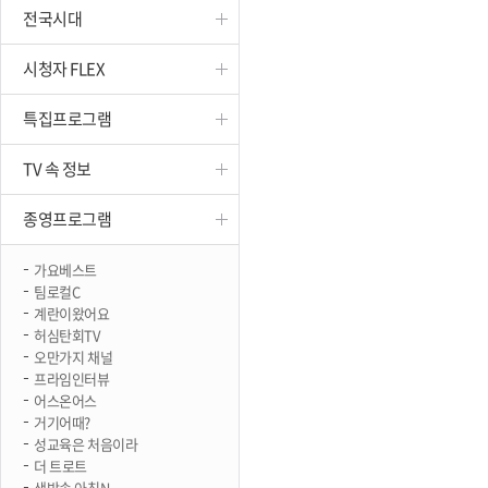
전국시대
진천
시청자 FLEX
특집프로그램
TV 속 정보
종영프로그램
가요베스트
팀로컬C
계란이왔어요
허심탄회TV
오만가지 채널
프라임인터뷰
어스온어스
거기어때?
성교육은 처음이라
더 트로트
생방송 아침N