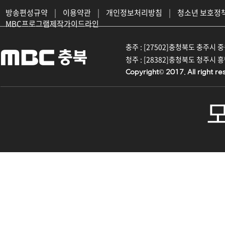
방송편성규약
|
이용약관
|
개인정보처리방침
|
청소년 보호정
MBC프로그램제작가이드라인
충주 : [27502]충청북도 충주시 중원대
청주 : [28382]충청북도 청주시 흥덕구
Copyright© 2017. All right re