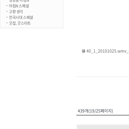
아침N 스페셜
고향 생각
전국시대 스페셜
굿잡, 굿스타트
40_1_20101025.wmv_
439개(19/25페이지)