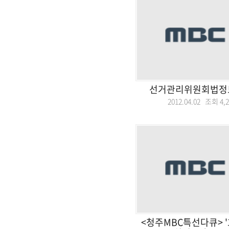
선거관리위원회법정토
2012.04.02 조회
4,
<청주MBC특선다큐> '