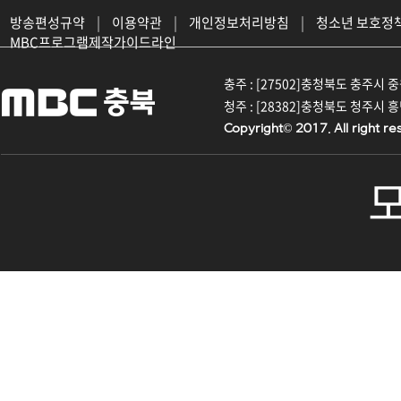
방송편성규약
|
이용약관
|
개인정보처리방침
|
청소년 보호정
MBC프로그램제작가이드라인
충주 : [27502]충청북도 충주시 중원대
청주 : [28382]충청북도 청주시 흥덕구
Copyright© 2017. All right re