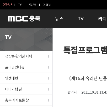
ON-AIR
TV
제1FM
제2FM
뉴스
TV
라디
충청북도
생방송 활기찬 저녁
11:05 
TV
충청북도 교육청
프라임인터뷰
12:00
특집프로그
청주
인생내컷
16:00 
충주
테마기행 길
우리 고향
생방송 활기찬 저녁
괴산
충북 시사토론 창
우리 고향
단양
전국시대
라디오특
프라임인터뷰
보은
시청자 FLEX
인생내컷
<제16회 속리산 단
영동
특집프로그램
옥천
TV 속 정보
테마기행 길
음성
관리자
종영프로그램
2011.10.31 13:4
|
제천
충북 시사토론 창
증평