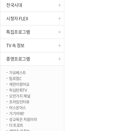
전국시대
진천
시청자 FLEX
특집프로그램
TV 속 정보
종영프로그램
가요베스트
팀로컬C
계란이왔어요
허심탄회TV
오만가지 채널
프라임인터뷰
어스온어스
거기어때?
성교육은 처음이라
더 트로트
생방송 아침N