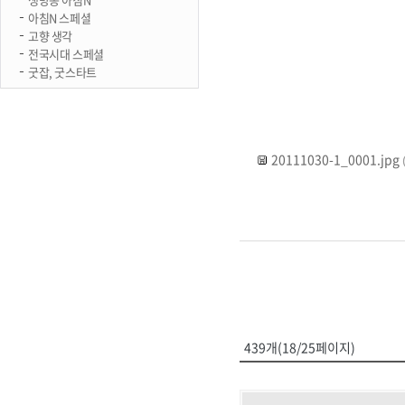
아침N 스페셜
고향 생각
전국시대 스페셜
굿잡, 굿스타트
20111030-1_0001.jpg
439개(18/25페이지)