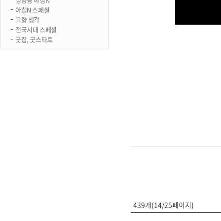
아침N 스페셜
고향 생각
전국시대 스페셜
굿잡, 굿스타트
439개(14/25페이지)