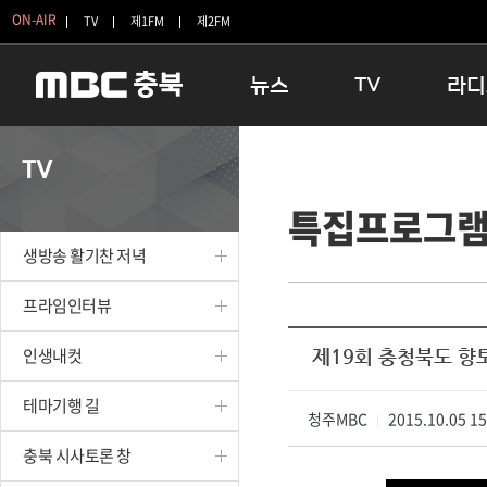
ON-AIR
TV
제1FM
제2FM
뉴스
TV
라디
충청북도
생방송 활기찬 저녁
11:05 
TV
충청북도 교육청
프라임인터뷰
12:00
특집프로그
청주
인생내컷
16:00 
충주
테마기행 길
우리 고향
생방송 활기찬 저녁
괴산
충북 시사토론 창
우리 고향
단양
전국시대
라디오특
프라임인터뷰
보은
시청자 FLEX
인생내컷
제19회 충청북도 향
영동
특집프로그램
옥천
TV 속 정보
테마기행 길
음성
청주MBC
종영프로그램
2015.10.05 1
|
제천
충북 시사토론 창
증평