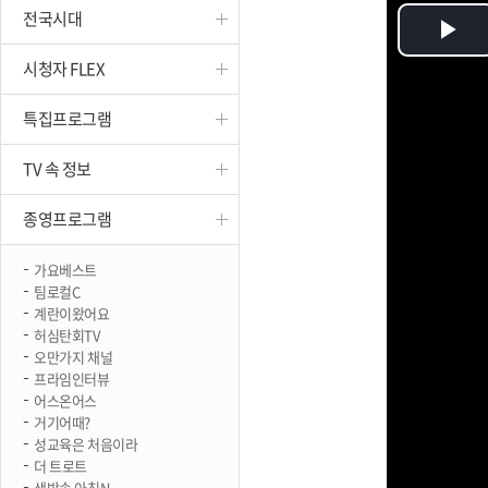
전국시대
진천
Pl
시청자 FLEX
Vi
특집프로그램
TV 속 정보
종영프로그램
가요베스트
팀로컬C
계란이왔어요
허심탄회TV
오만가지 채널
프라임인터뷰
어스온어스
거기어때?
성교육은 처음이라
더 트로트
생방송 아침N