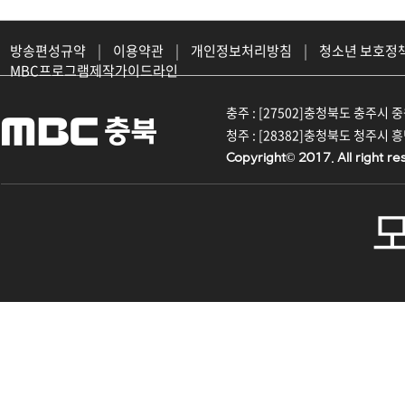
방송편성규약
|
이용약관
|
개인정보처리방침
|
청소년 보호정
MBC프로그램제작가이드라인
충주 : [27502]충청북도 충주시 중원대
청주 : [28382]충청북도 청주시 흥덕구
Copyright© 2017. All right re