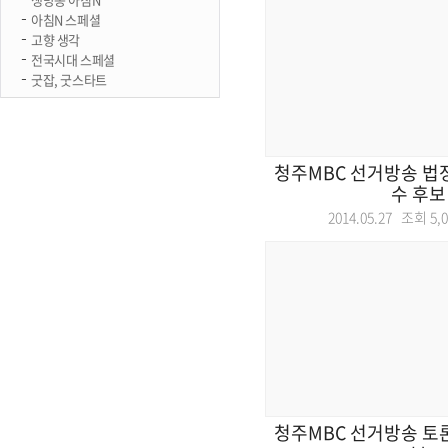
아침N 스페셜
고향 생각
전국시대 스페셜
굿잡, 굿스타트
청주MBC 선거방송 법
수 후보
2014.05.27 조회
5,
청주MBC 선거방송 토