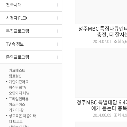
전국시대
진천
시청자 FLEX
청주MBC 특집다큐멘터
특집프로그램
충전, 더 잘사
2014.07.01 조회
5,
TV 속 정보
종영프로그램
가요베스트
팀로컬C
계란이왔어요
허심탄회TV
오만가지 채널
프라임인터뷰
청주MBC 특별대담 6.
어스온어스
에게 듣는다 충북
거기어때?
2014.06.09 조회
4,
성교육은 처음이라
더 트로트
생방송 아침N