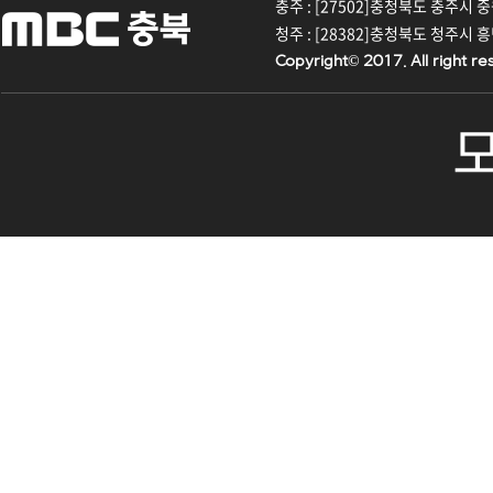
충주 : [27502]충청북도 충주시 중원대
청주 : [28382]충청북도 청주시 흥덕구
Copyright© 2017. All right re