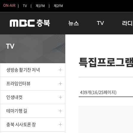
ON-AIR
TV
제1FM
제2FM
뉴스
TV
라디
충청북도
생방송 활기찬 저녁
11:05 
TV
충청북도 교육청
프라임인터뷰
12:00
특집프로그
청주
인생내컷
16:00 
충주
테마기행 길
우리 고향
생방송 활기찬 저녁
괴산
충북 시사토론 창
우리 고향
단양
전국시대
라디오특
프라임인터뷰
보은
시청자 FLEX
439개(16/25페이지)
인생내컷
영동
특집프로그램
옥천
TV 속 정보
테마기행 길
음성
종영프로그램
제천
충북 시사토론 창
증평