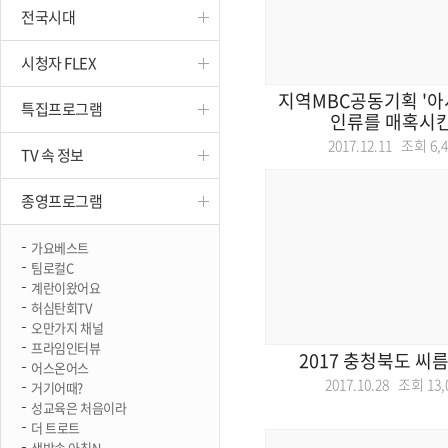
전국시대
진천
시청자 FLEX
지역MBC공동기획 '아시
특집프로그램
인류를 매혹시킨 
2017.12.11 조회
6,
TV 속 정보
종영프로그램
가요베스트
팀로컬C
계란이왔어요
허심탄회TV
오만가지 채널
프라임인터뷰
2017 충청북도 씨
어스온어스
2017.10.28 조회
13,
거기어때?
성교육은 처음이라
더 트로트
생방송 아침N