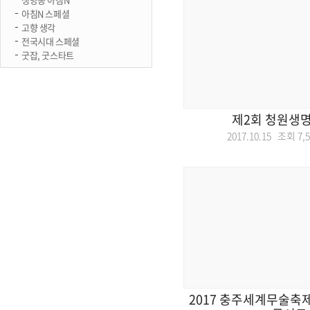
아침N 스페셜
고향 생각
전국시대 스페셜
굿잡, 굿스타트
제2회 청원생
2017.10.15 조회
7,
2017 충주세계무술축