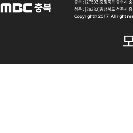
충주 : [27502]충청북도 충주시 중원대
청주 : [28382]충청북도 청주시 흥덕구
Copyright© 2017. All right re