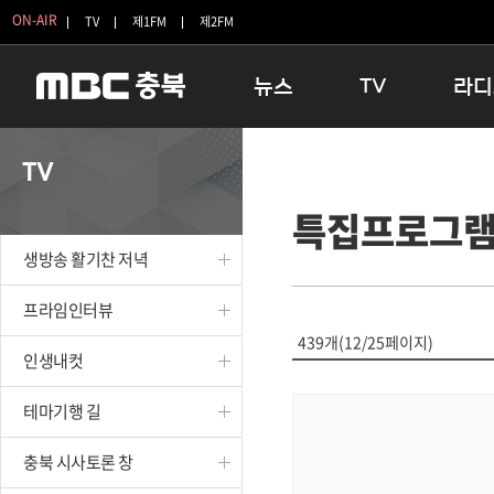
ON-AIR
TV
제1FM
제2FM
뉴스
TV
라디
충청북도
생방송 활기찬 저녁
11:05 
TV
충청북도 교육청
프라임인터뷰
12:00
특집프로그
청주
인생내컷
16:00 
충주
테마기행 길
우리 고향
생방송 활기찬 저녁
괴산
충북 시사토론 창
우리 고향
단양
전국시대
라디오특
프라임인터뷰
보은
시청자 FLEX
439개(12/25페이지)
인생내컷
영동
특집프로그램
옥천
TV 속 정보
테마기행 길
음성
종영프로그램
제천
충북 시사토론 창
증평