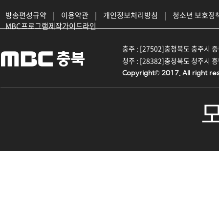
방송편성규약
|
이용약관
|
개인정보처리방침
|
청소년 보호정
MBC프로그램제작가이드라인
충주 : [27502]충청북도 충주시 중원대
청주 : [28382]충청북도 청주시 흥덕구
Copyright© 2017. All right re