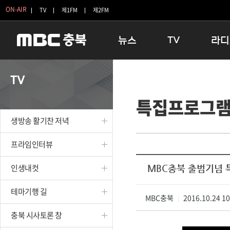
ON-AIR
TV
제1FM
제2FM
뉴스
TV
라디
충청북도
생방송 활기찬 저녁
11:05 
TV
충청북도 교육청
프라임인터뷰
12:00
특집프로그
청주
인생내컷
16:00 
충주
테마기행 길
우리 고향
생방송 활기찬 저녁
괴산
충북 시사토론 창
우리 고향
단양
전국시대
라디오특
프라임인터뷰
보은
시청자 FLEX
인생내컷
MBC충북 출범기념 
영동
특집프로그램
옥천
TV 속 정보
테마기행 길
음성
MBC충북
종영프로그램
2016.10.24 1
|
제천
충북 시사토론 창
증평