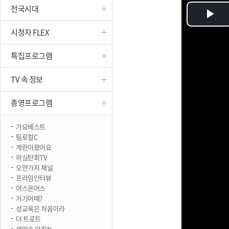
전국시대
진천
Pl
시청자 FLEX
Vi
특집프로그램
TV 속 정보
종영프로그램
가요베스트
팀로컬C
계란이왔어요
허심탄회TV
오만가지 채널
프라임인터뷰
어스온어스
거기어때?
성교육은 처음이라
더 트로트
생방송 아침N