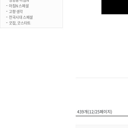
아침N 스페셜
고향 생각
전국시대 스페셜
굿잡, 굿스타트
439개(12/25페이지)