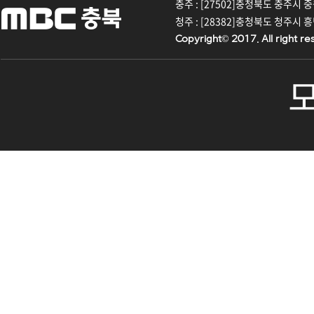
충주 : [27502]충청북도 충주시 중원대
청주 : [28382]충청북도 청주시 흥덕구
Copyright© 2017. All right re