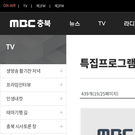
ON-AIR
TV
제1FM
제2FM
뉴스
TV
라디
충청북도
생방송 활기찬 저녁
11:05 
TV
충청북도 교육청
프라임인터뷰
12:00
특집프로그
청주
인생내컷
16:00 
충주
테마기행 길
우리 고향
생방송 활기찬 저녁
괴산
충북 시사토론 창
우리 고향
단양
전국시대
라디오특
프라임인터뷰
보은
시청자 FLEX
439개(19/25페이지)
인생내컷
영동
특집프로그램
옥천
TV 속 정보
테마기행 길
음성
종영프로그램
제천
충북 시사토론 창
증평