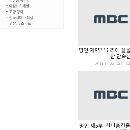
아침N 스페셜
고향 생각
전국시대 스페셜
굿잡, 굿스타트
명인 제8부 '소리에 삶
찬 안숙선
2011.12.06 조회
4,
명인 제5부 '천년숨결을