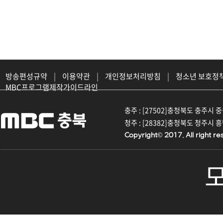
방송편성규약
|
이용약관
|
개인정보처리방침
|
청소년 보호정
MBC프로그램제작가이드라인
충주 : [27502]충청북도 충주시 중원대
청주 : [28382]충청북도 청주시 흥덕구
Copyright© 2017. All right re