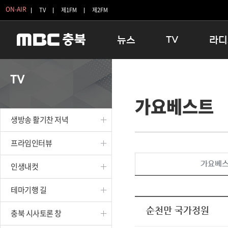
ON-AIR
TV
제1FM
제2FM
뉴스
TV
라디
충청북도
생방송 활기찬 저녁
11:05 
TV
충청북도 교육청
프라임인터뷰
12:00
가요베스트
청주
인생내컷
16:00 
충주
테마기행 길
우리 고향
생방송 활기찬 저녁
괴산
충북 시사토론 창
우리 고향
단양
전국시대
라디오특
프라임인터뷰
보은
시청자 FLEX
가요베
인생내컷
영동
특집프로그램
옥천
TV 속 정보
테마기행 길
음성
종영프로그램
제천
순천만 국가정원
충북 시사토론 창
증평