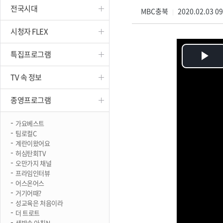
전국시대
진천
MBC충북
2020.02.03 0
|
시청자 FLEX
특집프로그램
Pl
TV 속 정보
Vi
종영프로그램
가요베스트
팀로컬C
계란이왔어요
허심탄회TV
오만가지 채널
프라임인터뷰
어스온어스
거기어때?
성교육은 처음이라
더 트로트
생방송 아침N