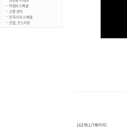
아침N 스페셜
고향 생각
전국시대 스페셜
굿잡, 굿스타트
163개(1/7페이지)