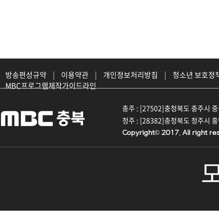
방송편성규약
|
이용약관
|
개인정보처리방침
|
청소년 보호정
MBC프로그램제작가이드라인
충주 : [27502]충청북도 충주시 중원대
청주 : [28382]충청북도 청주시 흥덕구
Copyright© 2017. All right re