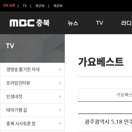
ON-AIR
TV
제1FM
제2FM
뉴스
TV
라디
충청북도
생방송 활기찬 저녁
11:05 
TV
충청북도 교육청
프라임인터뷰
12:00
가요베스트
청주
인생내컷
16:00 
충주
테마기행 길
우리 고향
생방송 활기찬 저녁
괴산
충북 시사토론 창
우리 고향
단양
전국시대
라디오특
프라임인터뷰
보은
시청자 FLEX
가요베
인생내컷
영동
특집프로그램
옥천
TV 속 정보
테마기행 길
음성
종영프로그램
제천
광주광역시 5.18 
충북 시사토론 창
증평