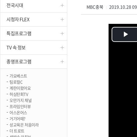
전국시대
진천
MBC충북
2019.10.28 0
|
시청자 FLEX
특집프로그램
Pl
TV 속 정보
Vi
종영프로그램
가요베스트
팀로컬C
계란이왔어요
허심탄회TV
오만가지 채널
프라임인터뷰
어스온어스
거기어때?
성교육은 처음이라
더 트로트
생방송 아침N