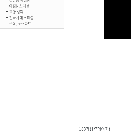
아침N 스페셜
고향 생각
전국시대 스페셜
굿잡, 굿스타트
163개(1/7페이지)