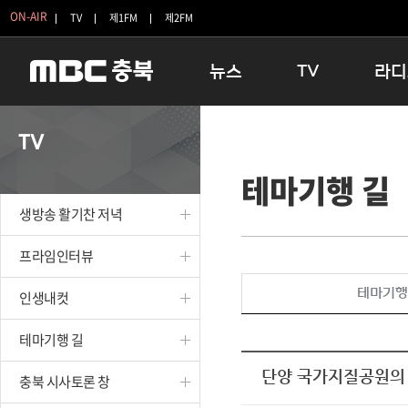
ON-AIR
TV
제1FM
제2FM
뉴스
TV
라디
충청북도
생방송 활기찬 저녁
11:05 
TV
충청북도 교육청
프라임인터뷰
12:00
테마기행 길
청주
인생내컷
16:00 
충주
테마기행 길
우리 고향
생방송 활기찬 저녁
괴산
충북 시사토론 창
우리 고향
단양
전국시대
라디오특
프라임인터뷰
보은
시청자 FLEX
테마기행
인생내컷
영동
특집프로그램
옥천
TV 속 정보
테마기행 길
음성
종영프로그램
제천
단양 국가지질공원의
충북 시사토론 창
증평