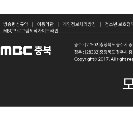
방송편성규약
|
이용약관
|
개인정보처리방침
|
청소년 보호정
MBC프로그램제작가이드라인
충주 : [27502]충청북도 충주시 중원대
청주 : [28382]충청북도 청주시 흥덕구
Copyright© 2017. All right re