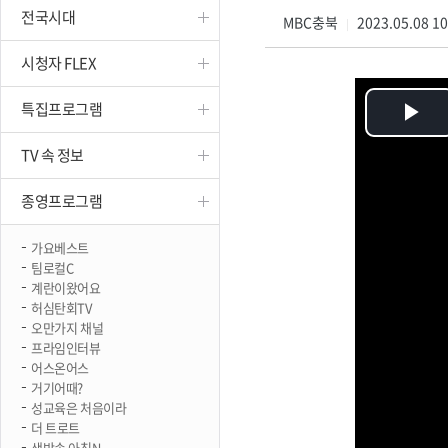
전국시대
진천
MBC충북
2023.05.08 1
|
시청자 FLEX
특집프로그램
Pl
TV 속 정보
Vi
종영프로그램
가요베스트
팀로컬C
계란이왔어요
허심탄회TV
오만가지 채널
프라임인터뷰
어스온어스
거기어때?
성교육은 처음이라
더 트로트
생방송 아침N