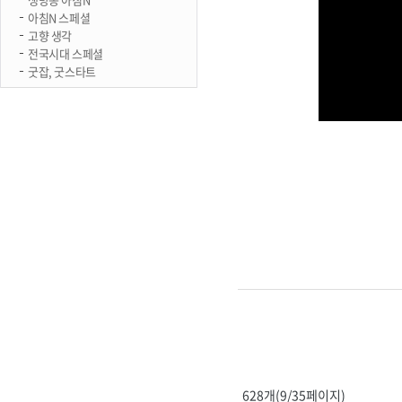
아침N 스페셜
고향 생각
전국시대 스페셜
굿잡, 굿스타트
628개(9/35페이지)