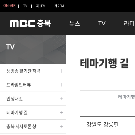
ON-AIR
TV
제1FM
제2FM
뉴스
TV
라디
충청북도
생방송 활기찬 저녁
11:05 
TV
충청북도 교육청
프라임인터뷰
12:00
테마기행 길
청주
인생내컷
16:00 
충주
테마기행 길
우리 고향
생방송 활기찬 저녁
괴산
충북 시사토론 창
우리 고향
단양
전국시대
라디오특
프라임인터뷰
보은
시청자 FLEX
테마기행
인생내컷
영동
특집프로그램
옥천
TV 속 정보
테마기행 길
음성
종영프로그램
제천
강원도 강릉편
충북 시사토론 창
증평