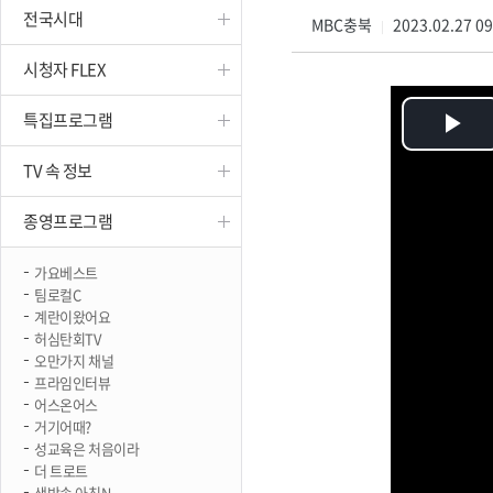
전국시대
진천
MBC충북
2023.02.27 0
|
시청자 FLEX
특집프로그램
Pl
TV 속 정보
Vi
종영프로그램
가요베스트
팀로컬C
계란이왔어요
허심탄회TV
오만가지 채널
프라임인터뷰
어스온어스
거기어때?
성교육은 처음이라
더 트로트
생방송 아침N