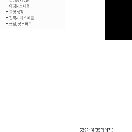
아침N 스페셜
고향 생각
전국시대 스페셜
굿잡, 굿스타트
629개(8/35페이지)