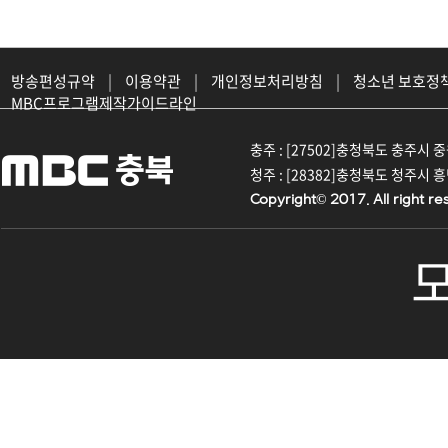
방송편성규약
|
이용약관
|
개인정보처리방침
|
청소년 보호정
MBC프로그램제작가이드라인
충주 : [27502]충청북도 충주시 중원대
청주 : [28382]충청북도 청주시 흥덕구
Copyright© 2017. All right re