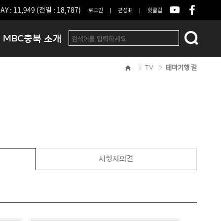
Y : 11,949 (전일 : 18,787)
로그인
편성표
핫클립
MBC충북 소개
TV
테마기행 길
인사말
연혁
조직 및 업무안내
방송권역
광고안내
아나운서
오시는길
시청자의견
결산공고