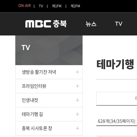
ON-AIR
TV
제1FM
제2FM
뉴스
TV
충청북도
생방송 활기찬 
TV
충청북도 교육청
프라임인터뷰
테마기행
청주
인생내컷
충주
테마기행 길
생방송 활기찬 저녁
괴산
충북 시사토론 
단양
전국시대
프라임인터뷰
보은
시청자 FLEX
인생내컷
영동
특집프로그램
옥천
TV 속 정보
테마기행 길
음성
종영프로그램
628개(34/35페이지)
제천
충북 시사토론 창
증평