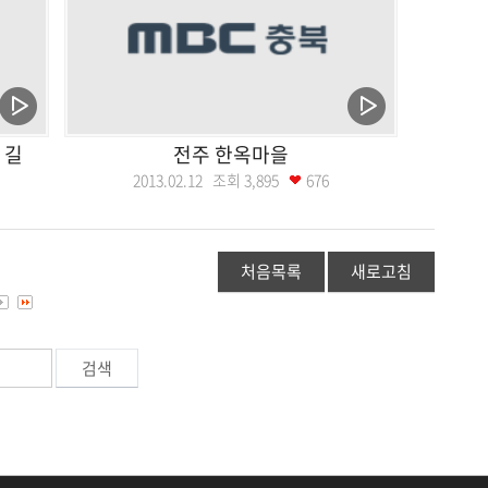
 길
전주 한옥마을
2013.02.12 조회
3,895
676
처음목록
새로고침