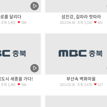
로를 달리다
섬진강, 길따라 멋따라
07 조회
3,403
584
2013.04.30 조회
3,316
601
행복도시 세종을 가다!
부산속 벽화마을
02 조회
3,365
566
2013.03.26 조회
3,678
617