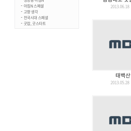
아침N 스페셜
2013.06.
고향 생각
전국시대 스페셜
굿잡, 굿스타트
태백산
2013.05.