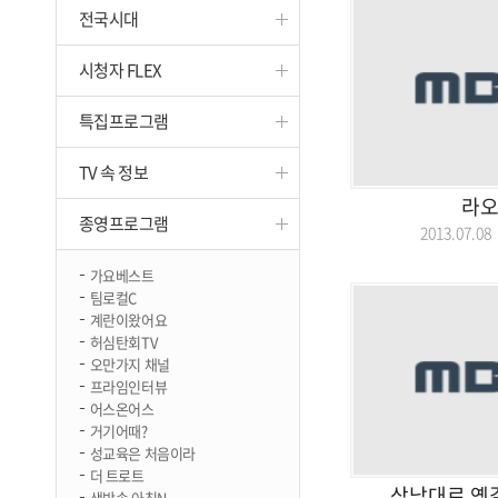
전국시대
진천
시청자 FLEX
특집프로그램
TV 속 정보
라오
종영프로그램
2013.07.
가요베스트
팀로컬C
계란이왔어요
허심탄회TV
오만가지 채널
프라임인터뷰
어스온어스
거기어때?
성교육은 처음이라
더 트로트
삼남대로 옛
생방송 아침N