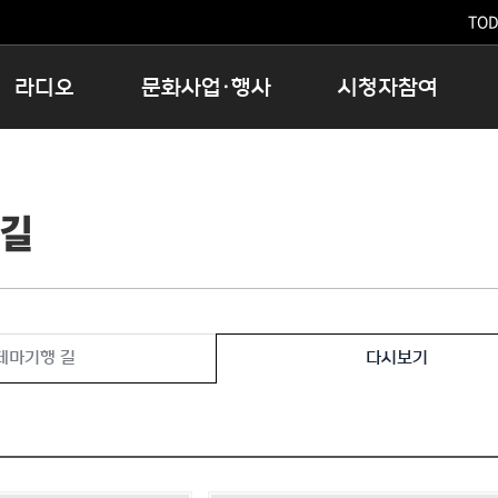
TODA
라디오
문화사업·행사
시청자참여
저녁
11:05 시사ON
문화행사
공지사항
12:00 정오의 희망곡
모아바유
시청자의견
 길
16:00 완벽한 하루
MBC 노래교실
시청자위원회
우리 고향, 부탁해!
해외문화탐방
고충처리인
창
우리 고향, 안녕하십니까?
닥터공감
클린센터
라디오특집 다시듣기
대관안내
시청자불만처리위원회
충청북도 음식문화페스타
테마기행 길
다시보기
청원생명쌀 대청호마라톤
로컬인사이트스쿨
로컬 콘텐츠 Hub
문화행사 아카이빙