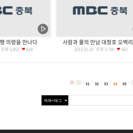
행 의령을 만나다
사람과 물의 만남 대청호 오백리
26 조회
3,853
624
2013.02.19 조회
3,750
662
31
32
33
34
35