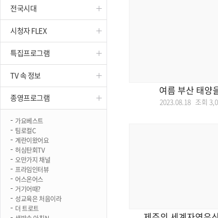
전국시대
진천
시청자 FLEX
특집프로그램
TV 속 정보
여름 부산 태양
종영프로그램
2023.08.18 조회
3,
가요베스트
팀로컬C
계란이왔어요
허심탄회TV
오만가지 채널
프라임인터뷰
어스온어스
거기어때?
성교육은 처음이라
더 트로트
제주의 세계자연유
생방송 아침N