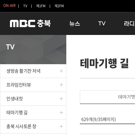
ON-AIR
TV
제1FM
제2FM
뉴스
TV
라디
충청북도
생방송 활기찬 저녁
11:05 
TV
충청북도 교육청
프라임인터뷰
12:00
테마기행 길
청주
인생내컷
16:00 
충주
테마기행 길
우리 고향
생방송 활기찬 저녁
괴산
충북 시사토론 창
우리 고향
단양
전국시대
라디오특
프라임인터뷰
보은
시청자 FLEX
테마기행
인생내컷
영동
특집프로그램
옥천
TV 속 정보
테마기행 길
음성
종영프로그램
629개(9/35페이지)
제천
충북 시사토론 창
증평