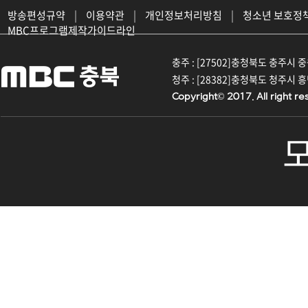
방송편성규약
|
이용약관
|
개인정보처리방침
|
청소년 보호정
MBC프로그램제작가이드라인
충주 : [27502]충청북도 충주시 중원대
청주 : [28382]충청북도 청주시 흥덕구
Copyright© 2017. All right re