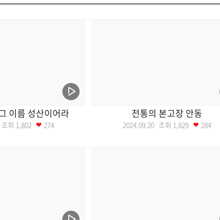
 그 이름 성산이어라
전통의 본고장 안동
27 조회
1,802
274
2024.09.20 조회
1,829
284