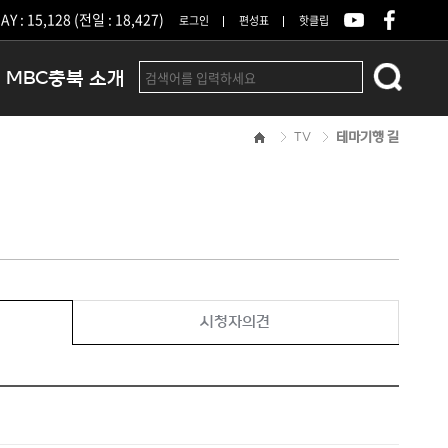
Y : 15,128 (전일 : 18,427)
로그인
편성표
핫클립
MBC충북 소개
TV
테마기행 길
인사말
연혁
조직 및 업무안내
방송권역
광고안내
아나운서
오시는길
시청자의견
결산공고