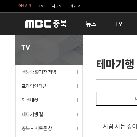
ON-AIR
TV
제1FM
제2FM
뉴스
TV
충청북도
생방송 활기찬 
TV
충청북도 교육청
프라임인터뷰
테마기행
청주
인생내컷
충주
테마기행 길
생방송 활기찬 저녁
괴산
충북 시사토론 
단양
전국시대
프라임인터뷰
보은
시청자 FLEX
인생내컷
영동
특집프로그램
옥천
TV 속 정보
테마기행 길
음성
종영프로그램
제천
사람 사는 정이
충북 시사토론 창
증평