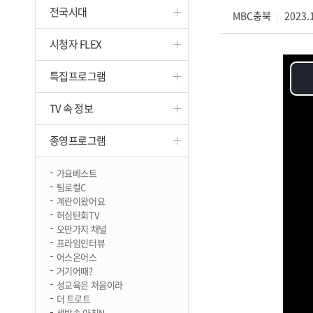
전국시대
진천
MBC충북
2023.1
|
시청자 FLEX
특집프로그램
TV 속 정보
종영프로그램
가요베스트
팀로컬C
계란이왔어요
허심탄회TV
오만가지 채널
프라임인터뷰
어스온어스
거기어때?
성교육은 처음이라
더 트로트
생방송 아침N