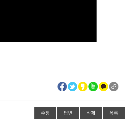
수정
답변
삭제
목록