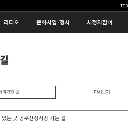
TODA
라디오
문화사업·행사
시청자참여
저녁
11:05 시사ON
문화행사
공지사항
12:00 정오의 희망곡
모아바유
시청자의견
 길
16:00 완벽한 하루
MBC 노래교실
시청자위원회
우리 고향, 부탁해!
해외문화탐방
고충처리인
창
우리 고향, 안녕하십니까?
닥터공감
클린센터
라디오특집 다시듣기
대관안내
시청자불만처리위원회
충청북도 음식문화페스타
테마기행 길
다시보기
청원생명쌀 대청호마라톤
로컬인사이트스쿨
로컬 콘텐츠 Hub
 있는 곳 공주산성시장 가는 길
문화행사 아카이빙