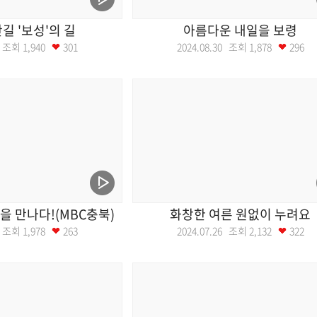
길 '보성'의 길
아름다운 내일을 보령
06 조회
1,940
301
2024.08.30 조회
1,878
296
 만나다!(MBC충북)
화창한 여른 원없이 누려요
16 조회
1,978
263
2024.07.26 조회
2,132
322