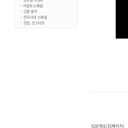
아침N 스페셜
고향 생각
전국시대 스페셜
굿잡, 굿스타트
628개(6/35페이지)