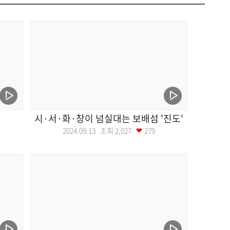
시·서·화·창이 넘실대는 보배섬 '진도'
2024.09.13 조회
2,027
279