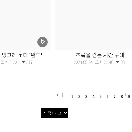
빙그레 웃다 '완도'
초록을 걷는 시간 구례
31 조회
2,201
317
2024.05.24 조회
2,146
331
1
2
3
4
5
6
7
8
9