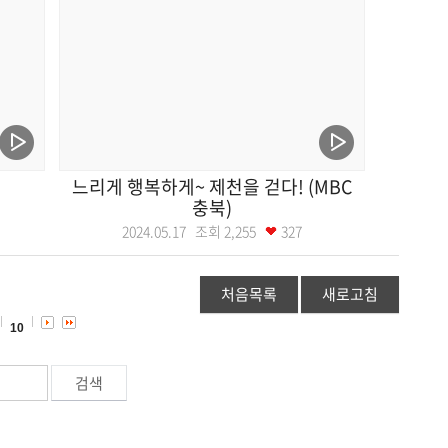
느리게 행복하게~ 제천을 걷다! (MBC
충북)
2024.05.17 조회
2,255
327
처음목록
새로고침
10