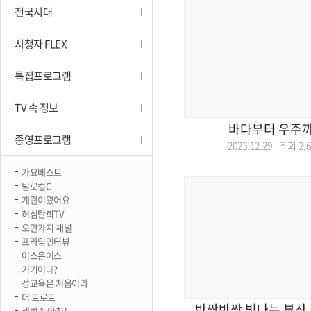
전국시대
진천
시청자 FLEX
특집프로그램
TV 속 정보
바다부터 우주까
종영프로그램
2023.12.29 조회
2,
가요베스트
팀로컬C
계란이왔어요
허심탄회TV
오만가지 채널
프라임인터뷰
어스온어스
거기어때?
성교육은 처음이라
더 트로트
반짝반짝 빛나는 부산 
생방송 아침N