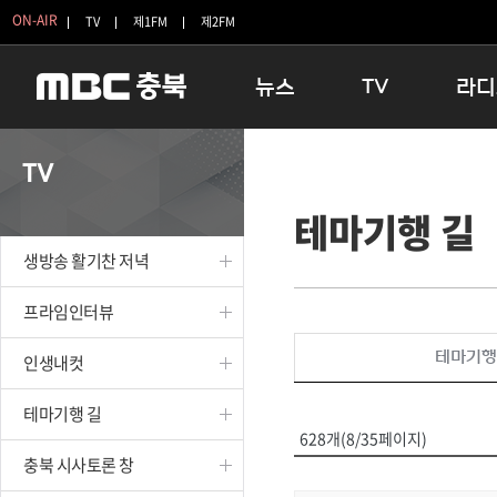
ON-AIR
TV
제1FM
제2FM
뉴스
TV
라디
충청북도
생방송 활기찬 저녁
11:05 
TV
충청북도 교육청
프라임인터뷰
12:00
테마기행 길
청주
인생내컷
16:00 
충주
테마기행 길
우리 고향
생방송 활기찬 저녁
괴산
충북 시사토론 창
우리 고향
단양
전국시대
라디오특
프라임인터뷰
보은
시청자 FLEX
테마기행
인생내컷
영동
특집프로그램
옥천
TV 속 정보
테마기행 길
음성
종영프로그램
628개(8/35페이지)
제천
충북 시사토론 창
증평