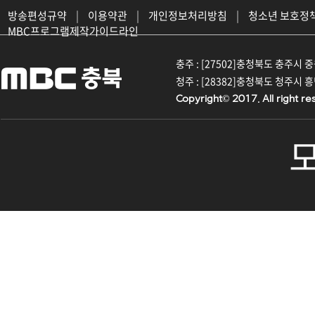
방송편성규약
|
이용약관
|
개인정보처리방침
|
청소년 보호정
MBC프로그램제작가이드라인
충주 : [27502]충청북도 충주시 중원대
청주 : [28382]충청북도 청주시 흥덕구
Copyright© 2017. All right re