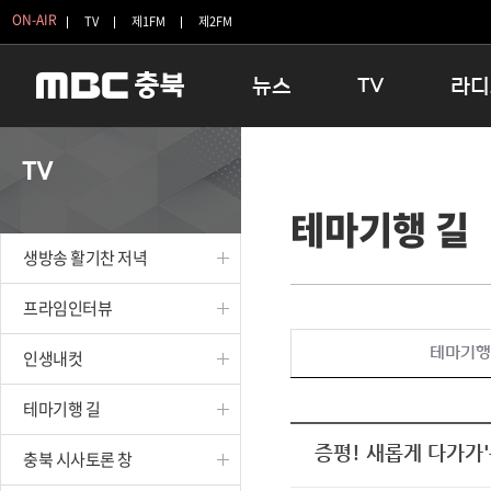
ON-AIR
TV
제1FM
제2FM
뉴스
TV
라디
충청북도
생방송 활기찬 저녁
11:05 
TV
충청북도 교육청
프라임인터뷰
12:00
테마기행 길
청주
인생내컷
16:00 
충주
테마기행 길
우리 고향
생방송 활기찬 저녁
괴산
충북 시사토론 창
우리 고향
단양
전국시대
라디오특
프라임인터뷰
보은
시청자 FLEX
테마기행
인생내컷
영동
특집프로그램
옥천
TV 속 정보
테마기행 길
음성
종영프로그램
제천
증평! 새롭게 다가가'봄
충북 시사토론 창
증평