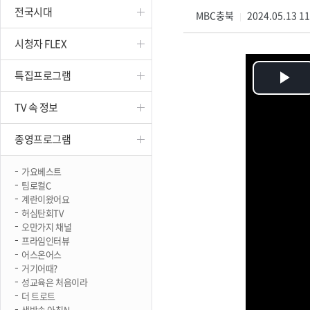
전국시대
진천
MBC충북
2024.05.13 1
|
시청자 FLEX
특집프로그램
Pl
TV 속 정보
Vi
종영프로그램
가요베스트
팀로컬C
계란이왔어요
허심탄회TV
오만가지 채널
프라임인터뷰
어스온어스
거기어때?
성교육은 처음이라
더 트로트
생방송 아침N