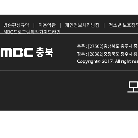
방송편성규약
|
이용약관
|
개인정보처리방침
|
청소년 보호정
MBC프로그램제작가이드라인
충주 : [27502]충청북도 충주시 중원대
청주 : [28382]충청북도 청주시 흥덕구
Copyright© 2017. All right re