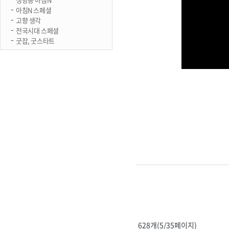
아침N 스페셜
고향 생각
전국시대 스페셜
굿잡, 굿스타트
628개(5/35페이지)