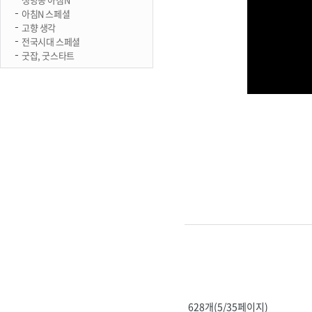
아침N 스페셜
고향 생각
전국시대 스페셜
굿잡, 굿스타트
628개(5/35페이지)