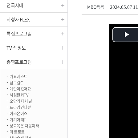
전국시대
진천
MBC충북
2024.05.07 1
|
시청자 FLEX
특집프로그램
Pl
TV 속 정보
Vi
종영프로그램
가요베스트
팀로컬C
계란이왔어요
허심탄회TV
오만가지 채널
프라임인터뷰
어스온어스
거기어때?
성교육은 처음이라
더 트로트
생방송 아침N