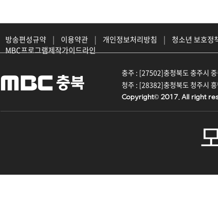
방송편성규약
|
이용약관
|
개인정보처리방침
|
청소년 보호정
MBC프로그램제작가이드라인
충주 : [27502]충청북도 충주시 중원대
청주 : [28382]충청북도 청주시 흥덕구
Copyright© 2017. All right re