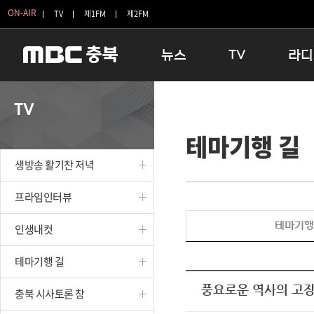
ON-AIR
TV
제1FM
제2FM
뉴스
TV
라디
충청북도
생방송 활기찬 저녁
11:05 
TV
충청북도 교육청
프라임인터뷰
12:00
테마기행 길
청주
인생내컷
16:00 
충주
테마기행 길
우리 고향
생방송 활기찬 저녁
괴산
충북 시사토론 창
우리 고향
단양
전국시대
라디오특
프라임인터뷰
보은
시청자 FLEX
테마기행
인생내컷
영동
특집프로그램
옥천
TV 속 정보
테마기행 길
음성
종영프로그램
제천
풍요로운 역사의 고장
충북 시사토론 창
증평