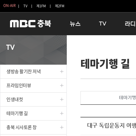
ON-AIR
TV
제1FM
제2FM
뉴스
TV
라디
충청북도
생방송 활기찬 저녁
11:05 
TV
충청북도 교육청
프라임인터뷰
12:00
테마기행 길
청주
인생내컷
16:00 
충주
테마기행 길
우리 고향
생방송 활기찬 저녁
괴산
충북 시사토론 창
우리 고향
단양
전국시대
라디오특
프라임인터뷰
보은
시청자 FLEX
테마기행
인생내컷
영동
특집프로그램
옥천
TV 속 정보
테마기행 길
음성
종영프로그램
제천
대구 독립운동지 여
충북 시사토론 창
증평