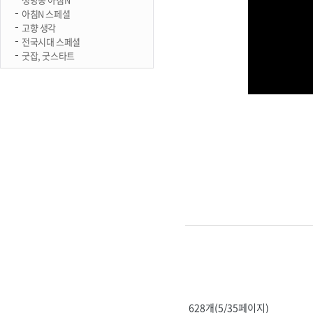
아침N 스페셜
고향 생각
전국시대 스페셜
굿잡, 굿스타트
628개(5/35페이지)