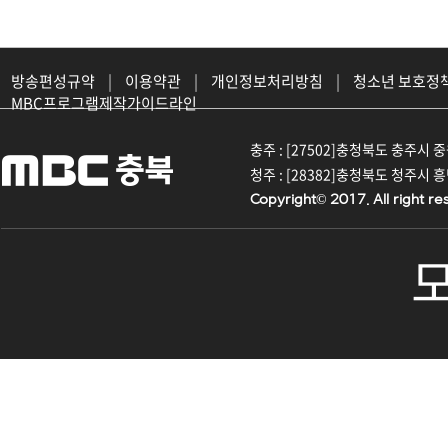
방송편성규약
|
이용약관
|
개인정보처리방침
|
청소년 보호정
MBC프로그램제작가이드라인
충주 : [27502]충청북도 충주시 중원대
청주 : [28382]충청북도 청주시 흥덕구
Copyright© 2017. All right re