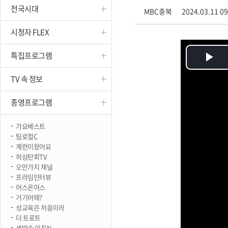
전국시대
진천
MBC충북
2024.03.11 0
|
시청자 FLEX
특집프로그램
Pl
TV 속 정보
Vi
종영프로그램
가요베스트
팀로컬C
계란이왔어요
허심탄회TV
오만가지 채널
프라임인터뷰
어스온어스
거기어때?
성교육은 처음이라
더 트로트
생방송 아침N