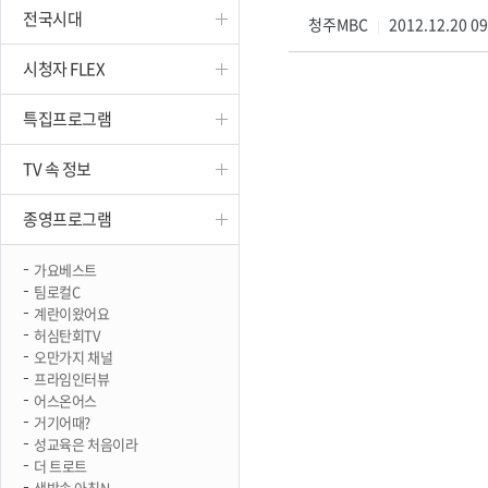
전국시대
진천
청주MBC
2012.12.20 0
|
시청자 FLEX
특집프로그램
TV 속 정보
종영프로그램
가요베스트
팀로컬C
계란이왔어요
허심탄회TV
오만가지 채널
프라임인터뷰
어스온어스
거기어때?
성교육은 처음이라
더 트로트
생방송 아침N