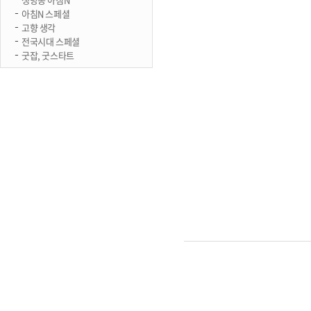
아침N 스페셜
고향 생각
전국시대 스페셜
굿잡, 굿스타트