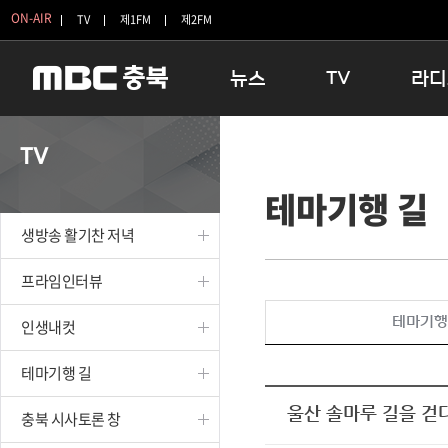
ON-AIR
TV
제1FM
제2FM
뉴스
TV
라디
충청북도
생방송 활기찬 저녁
11:05 
TV
충청북도 교육청
프라임인터뷰
12:00
테마기행 길
청주
인생내컷
16:00 
충주
테마기행 길
우리 고향
생방송 활기찬 저녁
괴산
충북 시사토론 창
우리 고향
단양
전국시대
라디오특
프라임인터뷰
보은
시청자 FLEX
테마기행
인생내컷
영동
특집프로그램
옥천
TV 속 정보
테마기행 길
음성
종영프로그램
제천
울산 솔마루 길을 걷
충북 시사토론 창
증평