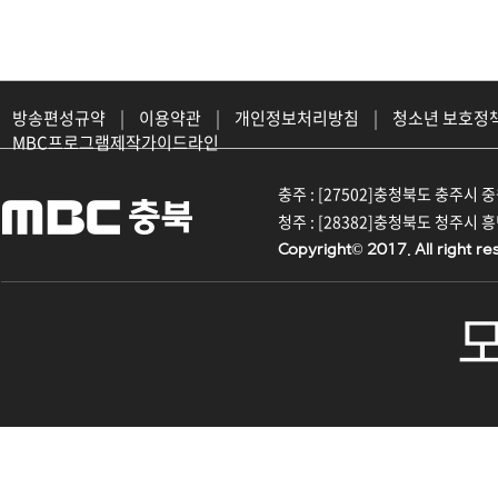
방송편성규약
|
이용약관
|
개인정보처리방침
|
청소년 보호정
MBC프로그램제작가이드라인
충주 : [27502]충청북도 충주시 중원대
청주 : [28382]충청북도 청주시 흥덕구
Copyright© 2017. All right re