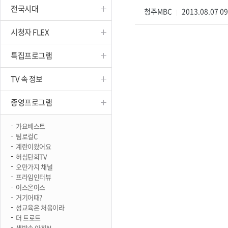
전국시대
진천
청주MBC
2013.08.07 0
|
시청자 FLEX
특집프로그램
TV 속 정보
종영프로그램
가요베스트
팀로컬C
계란이왔어요
허심탄회TV
오만가지 채널
프라임인터뷰
어스온어스
거기어때?
성교육은 처음이라
더 트로트
생방송 아침N