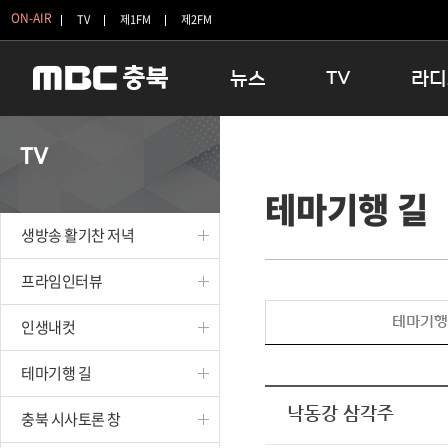
ON-AIR
TV
제1FM
제2FM
뉴스
TV
라디
충청북도
생방송 활기찬 저녁
11:05 
TV
충청북도 교육청
프라임인터뷰
12:00
테마기행 길
청주
인생내컷
16:00 
충주
테마기행 길
우리 고향
생방송 활기찬 저녁
괴산
충북 시사토론 창
우리 고향
단양
전국시대
라디오특
프라임인터뷰
보은
시청자 FLEX
테마기행
인생내컷
영동
특집프로그램
옥천
TV 속 정보
테마기행 길
음성
종영프로그램
제천
낙동강 삼각주
충북 시사토론 창
증평