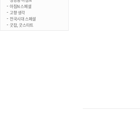
아침N 스페셜
고향 생각
전국시대 스페셜
굿잡, 굿스타트