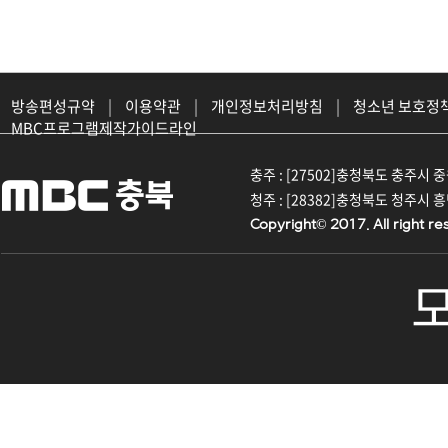
방송편성규약
|
이용약관
|
개인정보처리방침
|
청소년 보호정
MBC프로그램제작가이드라인
충주 : [27502]충청북도 충주시 중원대
청주 : [28382]충청북도 청주시 흥덕구
Copyright© 2017. All right re