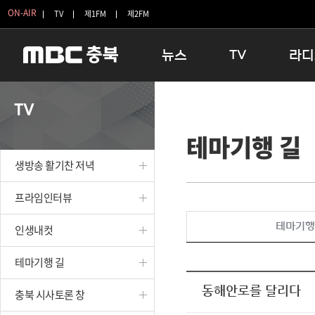
ON-AIR
TV
제1FM
제2FM
뉴스
TV
라디
충청북도
생방송 활기찬 저녁
11:05 
TV
충청북도 교육청
프라임인터뷰
12:00
테마기행 길
청주
인생내컷
16:00 
충주
테마기행 길
우리 고향
생방송 활기찬 저녁
괴산
충북 시사토론 창
우리 고향
단양
전국시대
라디오특
프라임인터뷰
보은
시청자 FLEX
테마기행
인생내컷
영동
특집프로그램
옥천
TV 속 정보
테마기행 길
음성
종영프로그램
제천
동해안로를 달리다
충북 시사토론 창
증평