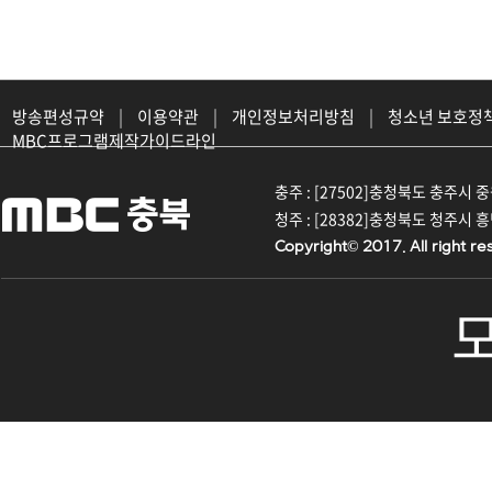
방송편성규약
|
이용약관
|
개인정보처리방침
|
청소년 보호정
MBC프로그램제작가이드라인
충주 : [27502]충청북도 충주시 중원대
청주 : [28382]충청북도 청주시 흥덕구
Copyright© 2017. All right re