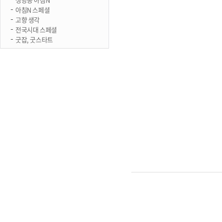
아침N 스페셜
고향 생각
전국시대 스페셜
굿잡, 굿스타트