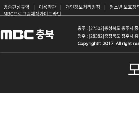
방송편성규약
|
이용약관
|
개인정보처리방침
|
청소년 보호정
MBC프로그램제작가이드라인
충주 : [27502]충청북도 충주시 중원대
청주 : [28382]충청북도 청주시 흥덕구
Copyright© 2017. All right re