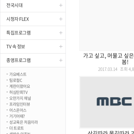
전국시대
진천
시청자 FLEX
특집프로그램
TV 속 정보
가고 싶고, 머물고 싶
종영프로그램
봄!
2017.03.14 조회
4,
가요베스트
팀로컬C
계란이왔어요
허심탄회TV
오만가지 채널
프라임인터뷰
어스온어스
거기어때?
성교육은 처음이라
더 트로트
산길따라 물길따라 
생방송 아침N