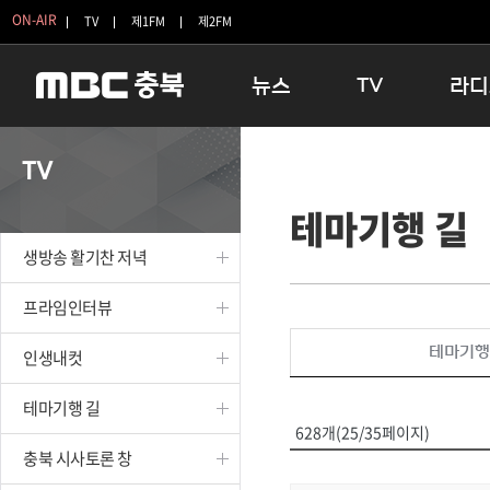
ON-AIR
TV
제1FM
제2FM
뉴스
TV
라디
충청북도
생방송 활기찬 저녁
11:05 
TV
충청북도 교육청
프라임인터뷰
12:00
테마기행 길
청주
인생내컷
16:00 
충주
테마기행 길
우리 고향
생방송 활기찬 저녁
괴산
충북 시사토론 창
우리 고향
단양
전국시대
라디오특
프라임인터뷰
보은
시청자 FLEX
테마기행
인생내컷
영동
특집프로그램
옥천
TV 속 정보
테마기행 길
음성
종영프로그램
628개(25/35페이지)
제천
충북 시사토론 창
증평