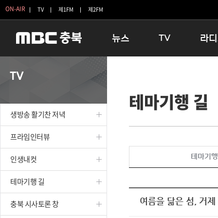
ON-AIR
TV
제1FM
제2FM
뉴스
TV
라디
충청북도
생방송 활기찬 저녁
11:05 
TV
충청북도 교육청
프라임인터뷰
12:00
테마기행 길
청주
인생내컷
16:00 
충주
테마기행 길
우리 고향
생방송 활기찬 저녁
괴산
충북 시사토론 창
우리 고향
단양
전국시대
라디오특
프라임인터뷰
보은
시청자 FLEX
테마기행
인생내컷
영동
특집프로그램
옥천
TV 속 정보
테마기행 길
음성
종영프로그램
제천
여름을 닮은 섬, 거제
충북 시사토론 창
증평