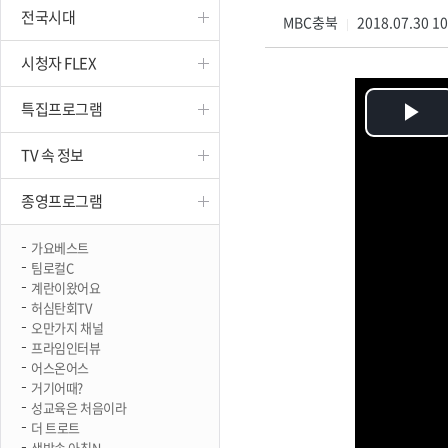
전국시대
진천
MBC충북
2018.07.30 1
|
시청자 FLEX
특집프로그램
Pl
TV 속 정보
Vi
종영프로그램
가요베스트
팀로컬C
계란이왔어요
허심탄회TV
오만가지 채널
프라임인터뷰
어스온어스
거기어때?
성교육은 처음이라
더 트로트
생방송 아침N