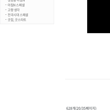
아침N 스페셜
고향 생각
전국시대 스페셜
굿잡, 굿스타트
628개(20/35페이지)