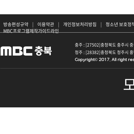
방송편성규약
|
이용약관
|
개인정보처리방침
|
청소년 보호정
MBC프로그램제작가이드라인
충주 : [27502]충청북도 충주시 중원대
청주 : [28382]충청북도 청주시 흥덕구
Copyright© 2017. All right re